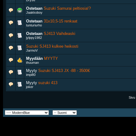
Dryse
Ostetaan
Suzuki Samurai peltiosia!?
Jaakkoboy
Ostetaan
31x10,5-15 renkaat
tunturiurho
Ostetaan
SJ413 Vaihdeaski
jylppy1982
Suzuki SJ413 kulkee heikosti
JarmoV
Myydään
MYYTY
thuuman
Myyty
Suzuki SJ413 JX -88 - 3500€
impi80
Myyty
suzuki 413
joker
Sivu 