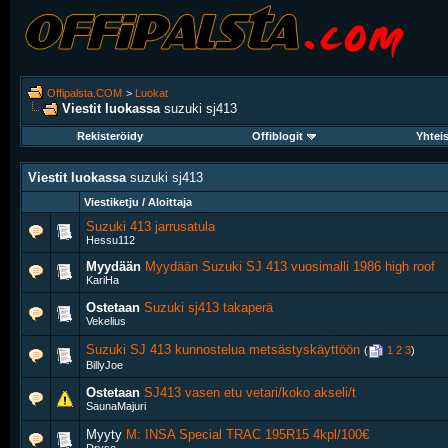
Offipalsta.COM
>
Luokat
Viestit luokassa
suzuki sj413
Rekisteröidy
Offiblogit
Yhtei
Viestit luokassa
suzuki sj413
Viestiketju / Aloittaja
Suzuki 413 jarrusatula
Hessu112
Myydään
Myydään Suzuki SJ 413 vuosimalli 1986 high roof
KariHa
Ostetaan
Suzuki sj413 takaperä
Vekelius
Suzuki SJ 413 kunnostelua metsästyskäyttöön
‎
(
1
2
3
)
BillyJoe
Ostetaan
SJ413 vasen etu vetari/koko akseli/t
SaunaMajuri
Myyty
M: INSA Special TRAC 195R15 4kpl/100€