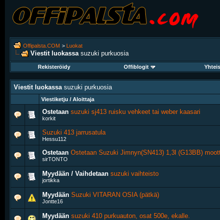
Offipalsta.COM
>
Luokat
Viestit luokassa
suzuki purkuosia
Rekisteröidy
Offiblogit
Yhtei
Viestit luokassa
suzuki purkuosia
Viestiketju / Aloittaja
Ostetaan
suzuki sj413 ruisku vehkeet tai weber kaasari
korkit
Suzuki 413 jarrusatula
Hessu112
Ostetaan
Ostetaan Suzuki Jimnyn(SN413) 1,3l (G13BB) moott
sirTONTO
Myydään / Vaihdetaan
suzuki vaihteisto
jortikka
Myydään
Suzuki VITARAN OSIA (pätkä)
Jontte16
Myydään
suzuki 410 purkuauton, osat 500e, ekalle.