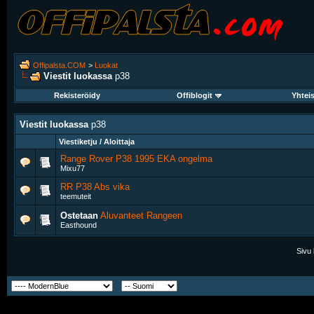
Offipalsta.COM
>
Luokat
Viestit luokassa
p38
Rekisteröidy
Offiblogit
Yhtei
Viestit luokassa
p38
Viestiketju / Aloittaja
Range Rover P38 1995 EKA ongelma
Mixu77
RR P38 Abs vika
teemuteit
Ostetaan
Aluvanteet Rangeen
Easthound
Sivu 