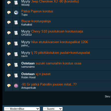
Myyty
Jeep Cherokee XJ -90 (korotettu)
Woody
Pätkä Pajeron korotus
Tupu
Blazer korotuspaloja
Kaihalkid
Myyty
Chevy S10 jousituksen korotussarja
OH2EGI
Myyty
hilux etutukivarsien korotuspalikat 120€
pahvi_
Myyty
lj 70 pitkittäistukien puslat+korotuspuslat
ravm
Ostetaan
suzuki samuraihin korotus osaa
samuraimo
Ostetaan
xj:n jouset
Robin Hood
-91 Gr pätkä Patrollin jousien mitat..??
Arttuperkule
Sivu 