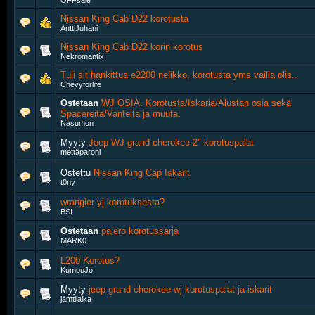
OFFsale
Nissan King Cab D22 korotusta
AnttiJuhani
Nissan King Cab D22 korin korotus
Nekromantix
Tuli sit hankittua e2200 nelikko, korotusta yms vailla olis..
Chevyforlife
Ostetaan
WJ OSIA. Korotusta/Iskaria/Alustan osia sekä
Spacereita/Vanteita ja muuta.
Nasumon
Myyty
Jeep WJ grand cherokee 2" korotuspalat
mettäparoni
Ostettu
Nissan King Cap Iskarit
t0ny
wrangler yj korotuksesta?
BSI
Ostetaan
pajero korotussarja
MARK0
L200 Korotus?
KumpuJo
Myyty
jeep grand cherokee wj korotuspalat ja iskarit
jämtilaika