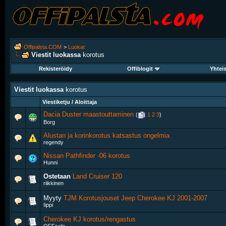
Offipalsta.COM
>
Luokat
Viestit luokassa
korotus
Rekisteröidy
Offiblogit
Yhtei
Viestit luokassa
korotus
Viestiketju / Aloittaja
Dacia Duster maastouttaminen
‎
(
1
2
3
)
Borg
Alustan ja korinkorotus katsastus ongelmia
regendy
Nissan Pathfinder -06 korotus
Hunni
Ostetaan
Land Cruiser 120
riikkinen
Myyty
TJM Korotusjouset Jeep Cherokee KJ 2001-2007
Iippi
Cherokee KJ korotus/rengastus