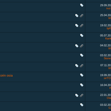
29.09.2
suz
25.04.2
W
19.02.2
bj4
05.07.2
Kan
04.02.2
W
03.02.2
Stone
07.11.2
W
orin osia
19.09.2
sirT
16.04.2
H
22.01.2
Ola
03.02.2
Ga