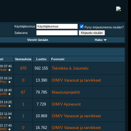
Käyttäjätunnus
Pysy kirjautuneena sisään?
Salasana
Viestit tänään
Haku
sti
Vastauksia
Luettu
Foorumi
026
07:46
970
592.155
Tekniikka & Jutustelu
riude
023
16:14
0
13.390
O/M/V Varaosat ja tarvikkeet
MHyy
023
16:40
67
79.785
Maasturiprojektit
lys66
023
14:25
1
7.729
O/M/V Ajoneuvot
ishto
022
11:04
1
10.869
O/M/V Varaosat ja tarvikkeet
aLaa
022
17:40
0
16.762
O/M/V Varaosat ja tarvikkeet
9462