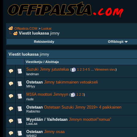
Offipalsta.COM
>
Luokat
Viestit luokassa
jimny
Rekisteröidy
Offiblogit
Viestit luokassa
jimny
Viestiketju / Aloittaja
Suzuki Jimny jutustelua
‎
(
1
2
3
4
5
...
Viimeinen sivu
)
landman
Ostetaan
Jimny takimmainen vetoakseli
MHyy
M16A moottori Jimnyyn
‎
(
1
2
3
)
riude
Ostetaan
Ostetaan Suzuki Jimny 2019> 4 paikkainen
Raibishto
Myydään / Vaihdetaan
Jimnyn moottori"romua"
LaaLaa
Ostetaan
Jimny osaa
W9462