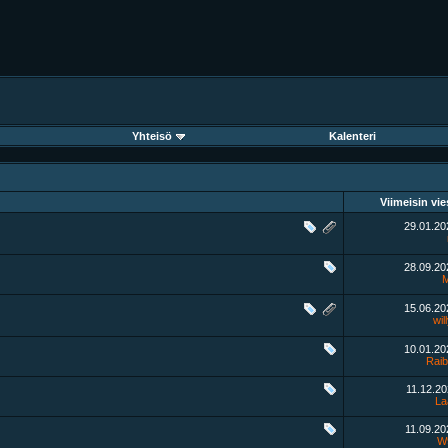
Yhteisö
Kalenteri
Viimeisin vie
29.01.2
28.09.2
15.06.2
wil
10.01.2
Raib
11.12.2
La
11.09.2
W