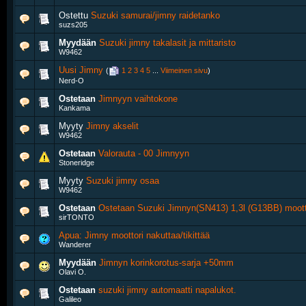
Ostettu
Suzuki samurai/jimny raidetanko
suzs205
Myydään
Suzuki jimny takalasit ja mittaristo
W9462
Uusi Jimny
‎
(
1
2
3
4
5
...
Viimeinen sivu
)
Nerd-O
Ostetaan
Jimnyyn vaihtokone
Kankama
Myyty
Jimny akselit
W9462
Ostetaan
Valorauta - 00 Jimnyyn
Stoneridge
Myyty
Suzuki jimny osaa
W9462
Ostetaan
Ostetaan Suzuki Jimnyn(SN413) 1,3l (G13BB) moott
sirTONTO
Apua: Jimny moottori nakuttaa/tikittää
Wanderer
Myydään
Jimnyn korinkorotus-sarja +50mm
Olavi O.
Ostetaan
suzuki jimny automaatti napalukot.
Galileo