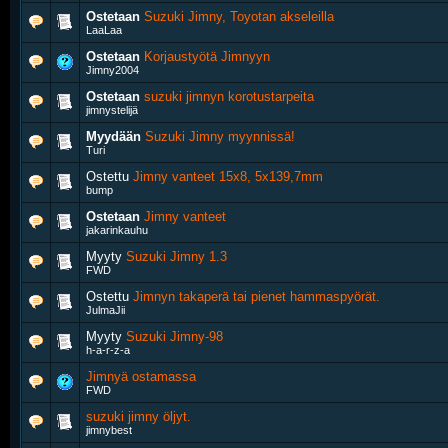
Ostetaan
Suzuki Jimny, Toyotan akseleilla
LaaLaa
Ostetaan
Korjaustyötä Jimnyyn
Jimny2004
Ostetaan
suzuki jimnyn korotustarpeita
jimnystelijä
Myydään
Suzuki Jimny myynnissä!
Turi
Ostettu
Jimny vanteet 15x8, 5x139,7mm
bump
Ostetaan
Jimny vanteet
jakarinkauhu
Myyty
Suzuki Jimny 1.3
FWD
Ostettu
Jimnyn takaperä tai pienet hammaspyörät.
JulmaJii
Myyty
Suzuki Jimny-98
h-a-r-z-a
Jimnyä ostamassa
FWD
suzuki jimny öljyt.
jimnybest