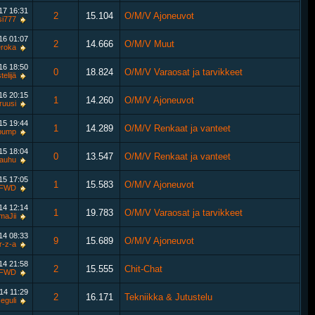
017
16:31
2
15.104
O/M/V Ajoneuvot
si777
016
01:07
2
14.666
O/M/V Muut
roka
016
18:50
0
18.824
O/M/V Varaosat ja tarvikkeet
telijä
016
20:15
1
14.260
O/M/V Ajoneuvot
ruusi
015
19:44
1
14.289
O/M/V Renkaat ja vanteet
bump
015
18:04
0
13.547
O/M/V Renkaat ja vanteet
kauhu
015
17:05
1
15.583
O/M/V Ajoneuvot
FWD
014
12:14
1
19.783
O/M/V Varaosat ja tarvikkeet
maJii
014
08:33
9
15.689
O/M/V Ajoneuvot
r-z-a
014
21:58
2
15.555
Chit-Chat
FWD
014
11:29
2
16.171
Tekniikka & Jutustelu
eguli