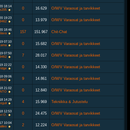
020
18:14
0
16.629
O/M/V Varaosat ja tarvikkeet
s205
020
19:23
0
13.979
O/M/V Varaosat ja tarvikkeet
9462
020
18:46
157
151.967
Chit-Chat
5lava
019
07:10
0
15.682
O/M/V Varaosat ja tarvikkeet
kama
019
07:50
7
28.017
O/M/V Varaosat ja tarvikkeet
9462
019
22:22
0
14.330
O/M/V Varaosat ja tarvikkeet
ridge
018
09:06
9
14.861
O/M/V Varaosat ja tarvikkeet
9462
018
21:02
0
12.840
O/M/V Varaosat ja tarvikkeet
ONTO
018
14:29
4
15.969
Tekniikka & Jutustelu
eguli
018
12:53
0
24.475
O/M/V Varaosat ja tarvikkeet
vi O.
017
10:04
2
12.224
O/M/V Varaosat ja tarvikkeet
lileo