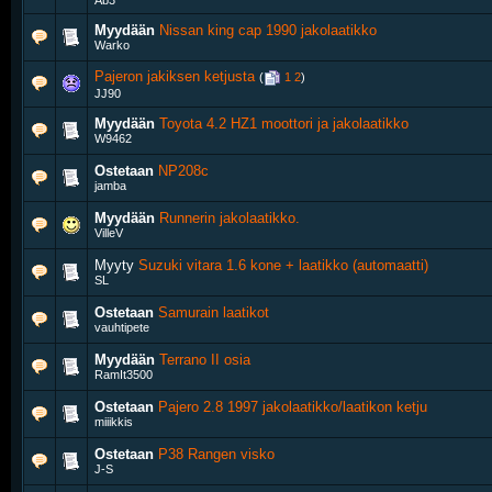
Ab3
Myydään
Nissan king cap 1990 jakolaatikko
Warko
Pajeron jakiksen ketjusta
‎
(
1
2
)
JJ90
Myydään
Toyota 4.2 HZ1 moottori ja jakolaatikko
W9462
Ostetaan
NP208c
jamba
Myydään
Runnerin jakolaatikko.
VilleV
Myyty
Suzuki vitara 1.6 kone + laatikko (automaatti)
SL
Ostetaan
Samurain laatikot
vauhtipete
Myydään
Terrano II osia
RamIt3500
Ostetaan
Pajero 2.8 1997 jakolaatikko/laatikon ketju
miiikkis
Ostetaan
P38 Rangen visko
J-S