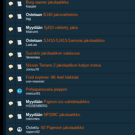
Borg warner jakolaatikko
Kasper
Ostetaan
BJ40 jakovaihteisto
bigj
Myydään
Sj410 välitetty jakis
Maksimi
Ostetaan
SJ410-SJ413-Samurai jakolaatikko
LaaLaa
Suzukin jakolaatikon salaisuus
Venemies
Nissan Terrano 2 jakolaatikon ketjun irrotus
Jortsu78
Ford explorer -96 4wd häikkää
von-meester
Pohjapanssaria jeeppiin
metsuri91
Myydään
Pajeron iso vaihdelaatikko
H315ENBERG
Myydään
NP208C jakolaatikko
miesmies
Ostettu
-92 Pajeroon jakolaatikko
napero92