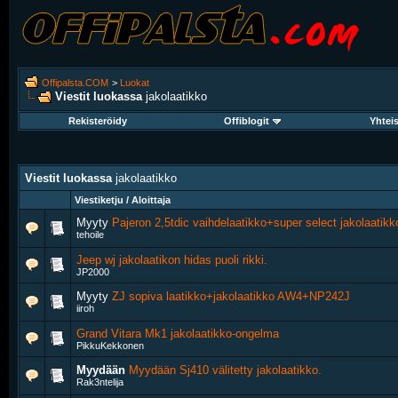
Offipalsta.COM
>
Luokat
Viestit luokassa
jakolaatikko
Rekisteröidy
Offiblogit
Yhtei
Viestit luokassa
jakolaatikko
Viestiketju / Aloittaja
Myyty
Pajeron 2,5tdic vaihdelaatikko+super select jakolaatikk
tehoile
Jeep wj jakolaatikon hidas puoli rikki.
JP2000
Myyty
ZJ sopiva laatikko+jakolaatikko AW4+NP242J
iiroh
Grand Vitara Mk1 jakolaatikko-ongelma
PikkuKekkonen
Myydään
Myydään Sj410 välitetty jakolaatikko.
Rak3ntelija