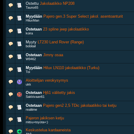
Ostettu
Jakolaatikko NP208
Tauno65
Myydään
Pajero gen.3 Super Select jakol. asentoanturit
HiluxMan
Ostetaan
23 spline jeep jakolaatikko
koira
Myyty
LT230 Land Rover (Range)
bobitail
Ostetaan
Jimny osaa
W9462
Myydään
Hilux LN110 jakolaatikko (Turku)
Toi
Aloittelijan verokysymys
ukk
Ostetaan
Hj61 välitetty jakis
Sakkivaan61
Ostetaan
Pajero gen2 2,5 TDic jakolaatikko tai ketju
realtime
Pajeron jakiksen ketju
mitsu+toyota=:)
Keskustelua kardaaneista