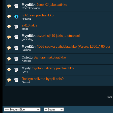
Myydään
Jeep XJ jakolaatikko
Cherokeevaari
hj 61:sen jakolaatikko
hj 60/61
sj410 jakis
smgt
Myydään
suzuki sj410 jakis ja etuakseli
_offiarto_
Myydään
4D56 sopiva vaihdelaatikko (Pajero, L300..) 80 eur
Saimon
Ostettu
Samurain jakolaatikko
Korkkis
Myyty
toyotan välitetty jakolaatikko
ravm
Rockyn neliveto hyppii pois?
Garret
Sivu 