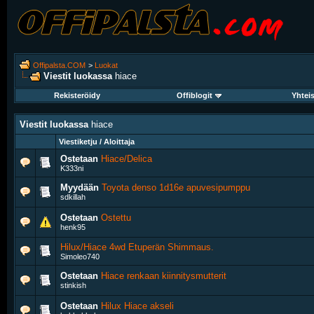
Offipalsta.COM
>
Luokat
Viestit luokassa
hiace
Rekisteröidy
Offiblogit
Yhtei
Viestit luokassa
hiace
Viestiketju / Aloittaja
Ostetaan
Hiace/Delica
K333ni
Myydään
Toyota denso 1d16e apuvesipumppu
sdkillah
Ostetaan
Ostettu
henk95
Hilux/Hiace 4wd Etuperän Shimmaus.
Simoleo740
Ostetaan
Hiace renkaan kiinnitysmutterit
stinkish
Ostetaan
Hilux Hiace akseli