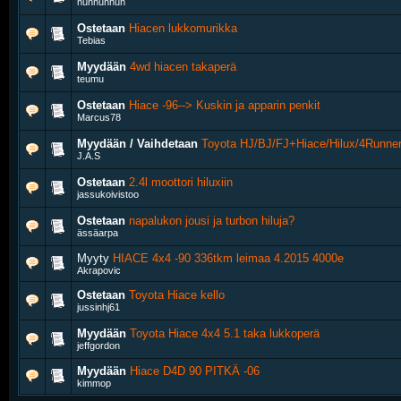
huhhuhhuh
Ostetaan
Hiacen lukkomurikka
Tebias
Myydään
4wd hiacen takaperä
teumu
Ostetaan
Hiace -96--> Kuskin ja apparin penkit
Marcus78
Myydään / Vaihdetaan
Toyota HJ/BJ/FJ+Hiace/Hilux/4Runner
J.A.S
Ostetaan
2.4l moottori hiluxiin
jassukoivistoo
Ostetaan
napalukon jousi ja turbon hiluja?
ässäarpa
Myyty
HIACE 4x4 -90 336tkm leimaa 4.2015 4000e
Akrapovic
Ostetaan
Toyota Hiace kello
jussinhj61
Myydään
Toyota Hiace 4x4 5.1 taka lukkoperä
jeffgordon
Myydään
Hiace D4D 90 PITKÄ -06
kimmop