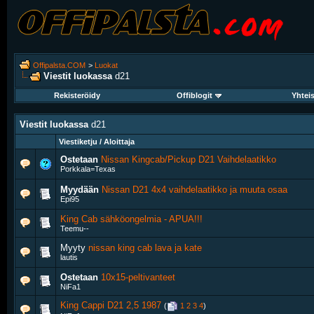
Offipalsta.COM
>
Luokat
Viestit luokassa
d21
Rekisteröidy
Offiblogit
Yhtei
Viestit luokassa
d21
Viestiketju / Aloittaja
Ostetaan
Nissan Kingcab/Pickup D21 Vaihdelaatikko
Porkkala=Texas
Myydään
Nissan D21 4x4 vaihdelaatikko ja muuta osaa
Epi95
King Cab sähköongelmia - APUA!!!
Teemu--
Myyty
nissan king cab lava ja kate
lautis
Ostetaan
10x15-peltivanteet
NiFa1
King Cappi D21 2,5 1987
‎
(
1
2
3
4
)