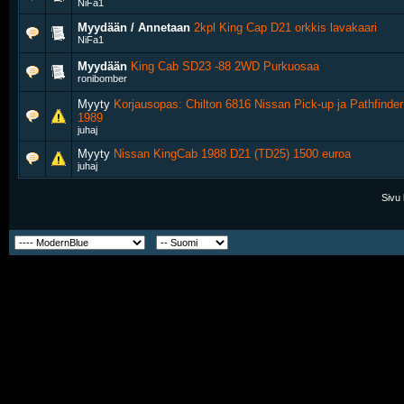
NiFa1
Myydään / Annetaan
2kpl King Cap D21 orkkis lavakaari
NiFa1
Myydään
King Cab SD23 -88 2WD Purkuosaa
ronibomber
Myyty
Korjausopas: Chilton 6816 Nissan Pick-up ja Pathfinder
1989
juhaj
Myyty
Nissan KingCab 1988 D21 (TD25) 1500 euroa
juhaj
Sivu 