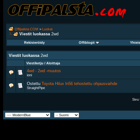
Offipalsta.COM
>
Luokat
Viestit luokassa
2wd
Rekisteröidy
Offiblogit
Yhtei
Viestit luokassa
2wd
Viestiketju / Aloittaja
4wd - 2wd -muutos
ioni
Ostettu
Toyota Hilux ln56 tehostettu ohjausvaihde
StraightPipe
Sivu 