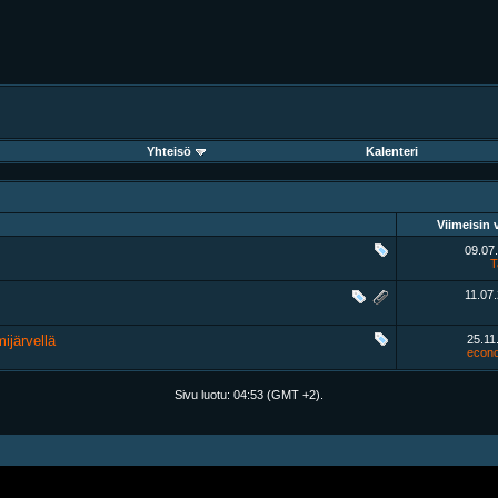
Yhteisö
Kalenteri
Viimeisin v
09.07
T
11.07
ijärvellä
25.11
econo
Sivu luotu:
04:53
(GMT +2).