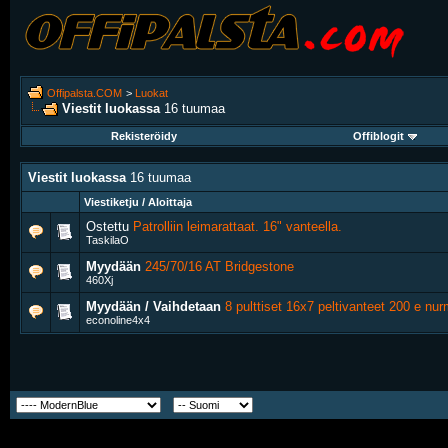
Offipalsta.COM
>
Luokat
Viestit luokassa
16 tuumaa
Rekisteröidy
Offiblogit
Viestit luokassa
16 tuumaa
Viestiketju / Aloittaja
Ostettu
Patrolliin leimarattaat. 16" vanteella.
TaskilaO
Myydään
245/70/16 AT Bridgestone
460Xj
Myydään / Vaihdetaan
8 pulttiset 16x7 peltivanteet 200 e nurm
econoline4x4