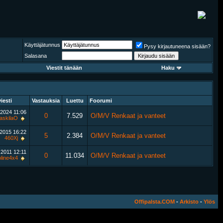
Käyttäjätunnus
Pysy kirjautuneena sisään?
Salasana
Viestit tänään
Haku
iesti
Vastauksia
Luettu
Foorumi
.2024
11:06
0
7.529
O/M/V Renkaat ja vanteet
askilaO
.2015
16:22
5
2.384
O/M/V Renkaat ja vanteet
460Xj
.2011
12:11
0
11.034
O/M/V Renkaat ja vanteet
line4x4
Offipalsta.COM
-
Arkisto
-
Ylös