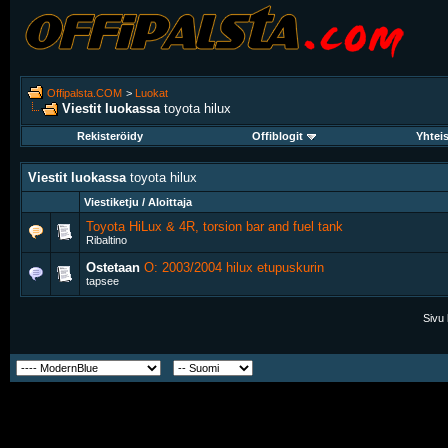
Offipalsta.COM
>
Luokat
Viestit luokassa
toyota hilux
Rekisteröidy
Offiblogit
Yhtei
Viestit luokassa
toyota hilux
Viestiketju / Aloittaja
Toyota HiLux & 4R, torsion bar and fuel tank
Ribaltino
Ostetaan
O: 2003/2004 hilux etupuskurin
tapsee
Sivu 