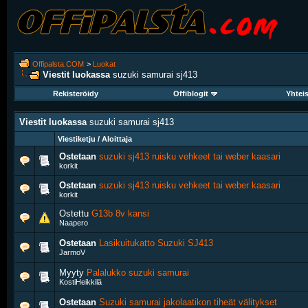
Offipalsta.COM
>
Luokat
Viestit luokassa
suzuki samurai sj413
Rekisteröidy
Offiblogit
Yhtei
Viestit luokassa
suzuki samurai sj413
Viestiketju / Aloittaja
Ostetaan
suzuki sj413 ruisku vehkeet tai weber kaasari
korkit
Ostetaan
suzuki sj413 ruisku vehkeet tai weber kaasari
korkit
Ostettu
G13b 8v kansi
Naapero
Ostetaan
Lasikuitukatto Suzuki SJ413
JarmoV
Myyty
Palalukko suzuki samurai
KostiHeikkilä
Ostetaan
Suzuki samurai jakolaatikon tiheät välitykset