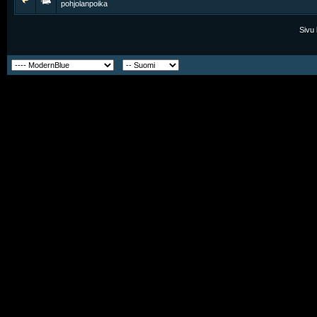
pohjolanpoika
Sivu 