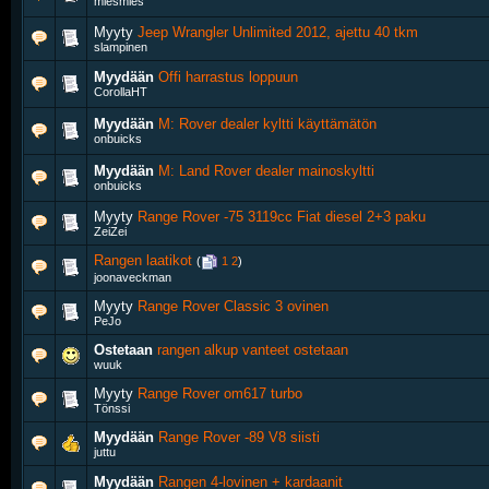
miesmies
Myyty
Jeep Wrangler Unlimited 2012, ajettu 40 tkm
slampinen
Myydään
Offi harrastus loppuun
CorollaHT
Myydään
M: Rover dealer kyltti käyttämätön
onbuicks
Myydään
M: Land Rover dealer mainoskyltti
onbuicks
Myyty
Range Rover -75 3119cc Fiat diesel 2+3 paku
ZeiZei
Rangen laatikot
‎
(
1
2
)
joonaveckman
Myyty
Range Rover Classic 3 ovinen
PeJo
Ostetaan
rangen alkup vanteet ostetaan
wuuk
Myyty
Range Rover om617 turbo
Tönssi
Myydään
Range Rover -89 V8 siisti
juttu
Myydään
Rangen 4-lovinen + kardaanit