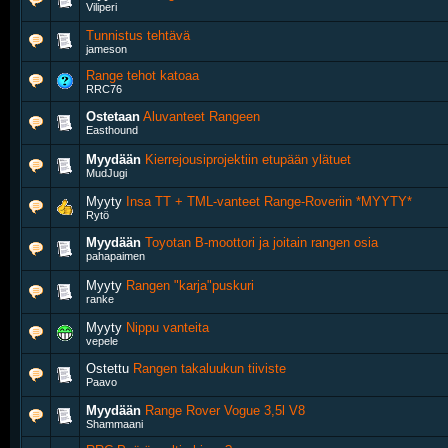
Viliperi
Tunnistus tehtävä
jameson
Range tehot katoaa
RRC76
Ostetaan
Aluvanteet Rangeen
Easthound
Myydään
Kierrejousiprojektiin etupään ylätuet
MudJugi
Myyty
Insa TT + TML-vanteet Range-Roveriin *MYYTY*
Rytö
Myydään
Toyotan B-moottori ja joitain rangen osia
pahapaimen
Myyty
Rangen "karja"puskuri
ranke
Myyty
Nippu vanteita
vepele
Ostettu
Rangen takaluukun tiiviste
Paavo
Myydään
Range Rover Vogue 3,5l V8
Shammaani