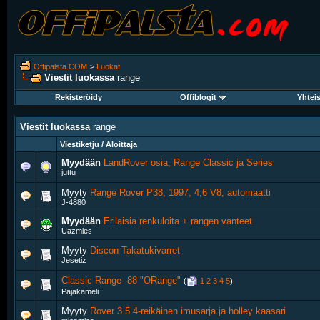
Offipalsta.COM
>
Luokat
Viestit luokassa
range
Rekisteröidy
Offiblogit
Yhtei
Viestit luokassa
range
Viestiketju / Aloittaja
Myydään
LandRover osia, Range Classic ja Series
juttu
Myyty
Range Rover P38, 1997, 4,6 V8, automaatti
J-4880
Myydään
Erilaisia renkuloita + rangen vanteet
Uazmies
Myyty
Discon Takatukivarret
Jesetiz
Classic Range -88 "ORange"
‎
(
1
2
3
4
5
)
Pajakameli
Myyty
Rover 3.5 4-reikäinen imusarja ja holley kaasari