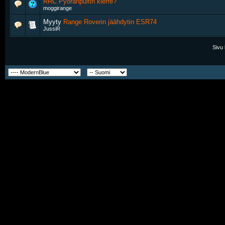
RRC Pyöränpultin kierre?
moggirange
Myyty
Range Roverin jäähdytin ESR74
JussiR
Sivu 