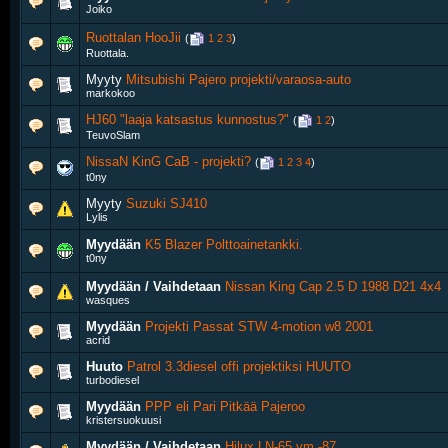
Joiko
Ruottalan HooJii
‎
(
1
2
3
)
Ruottala.
Myyty
Mitsubishi Pajero projekti/varaosa-auto
markokoo
HJ60 "laaja katsastus kunnostus?"
‎
(
1
2
)
TeuvoSlam
NissaN KinG CaB - projekti?
‎
(
1
2
3
4
)
t0ny
Myyty
Suzuki SJ410
Lylis
Myydään
K5 Blazer Polttoainetankki.
t0ny
Myydään / Vaihdetaan
Nissan King Cap 2.5 D 1988 D21 4x4
wasques
Myydään
Projekti Passat STW 4-motion w8 2001
acrid
Huuto
Patrol 3.3diesel offi projektiksi HUUTO
turbodiesel
Myydään
PPP eli Pari Pitkää Pajeroo
kristersuokuusi
Myydään / Vaihdetaan
Hilux LN-65 vm.-87