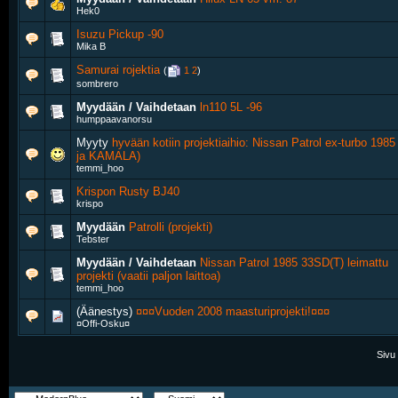
Hek0
Isuzu Pickup -90
Mika B
Samurai rojektia
‎
(
1
2
)
sombrero
Myydään / Vaihdetaan
ln110 5L -96
humppaavanorsu
Myyty
hyvään kotiin projektiaihio: Nissan Patrol ex-turbo 19
ja KAMALA)
temmi_hoo
Krispon Rusty BJ40
krispo
Myydään
Patrolli (projekti)
Tebster
Myydään / Vaihdetaan
Nissan Patrol 1985 33SD(T) leimattu
projekti (vaatii paljon laittoa)
temmi_hoo
(Äänestys)
¤¤¤Vuoden 2008 maasturiprojekti!¤¤¤
¤Offi-Osku¤
Sivu 