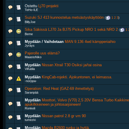
Ostettu
Lj70 projekti
TeHo-ILE
Suzuki SJ 413 kunnostelua metsästyskäyttöön
‎
(
1
2
3
)
BillyJoe
Sika Säkissä LJ70 Ja BJ75 Pickup NRO 1 sekä NRO 2
‎
(
1
Beme
Myydään / Vaihdetaan
MAN 9.136 4wd kämpperiaihio
Jyräys
Pajerolle uus elämä?
MaastoNiko
Myydään
Nissan Xtrail T30 Osiksi ja/tai osina
ViKatila
Myydään
KingCab-rojekti. Ajokuntonen, ei leimassa.
-norppa-
Operation: Red Heat (GAZ-69 ihmettelyä)
Saranpää
Myydään
Moottori, Volvo (V70) 2,5 20V Bensa Turbo Kaikkine
apukilkkeineen ja johtosarjoineen!
Ronkeli
Myydään
Nissan patrol 2.8 gr vm 90
tumezki
Myydään
Mazda B2600 runko ja hyttä.