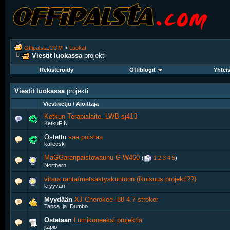
Offipalsta.COM
>
Luokat
Viestit luokassa
projekti
Rekisteröidy
Offiblogit
Yhtei
Viestit luokassa
projekti
Viestiketju / Aloittaja
Ketkun Terapialaite. LWB sj413
KetkuFIN
Ostettu
saa poistaa
kalleesk
MaGGaranpaistowaunu G W460
‎
(
1
2
3
4
5
)
Northern
vitara ranta/metsästyskuntoon (ikuisuus projekti??)
kryyvari
Myydään
XJ Cherokee -88 4.7 stroker
Tapsa_ja_Dumbo
Ostetaan
Lumikoneeksi projektia
jtapio