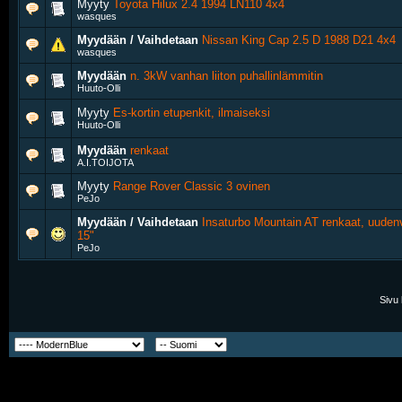
Myyty
Toyota Hilux 2.4 1994 LN110 4x4
wasques
Myydään / Vaihdetaan
Nissan King Cap 2.5 D 1988 D21 4x4
wasques
Myydään
n. 3kW vanhan liiton puhallinlämmitin
Huuto-Olli
Myyty
Es-kortin etupenkit, ilmaiseksi
Huuto-Olli
Myydään
renkaat
A.I.TOIJOTA
Myyty
Range Rover Classic 3 ovinen
PeJo
Myydään / Vaihdetaan
Insaturbo Mountain AT renkaat, uuden
15"
PeJo
Sivu 