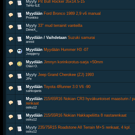
Myyty
Pit Bull Rocker 35x14.5-15
TeHo-ILE
Myydään
Ford Bronco 1989 2,9 v6 manual
Pronkko
Myyty
33" mud terrainit vanteilla
DimeX_
Myydään / Vaihdetaan
Suzuki samurai
aresti
Myydään
Myydään Hummer H3 -07
Jeepjerry
Myydään
Jimnyn korinkorotus-sarja +50mm
Olavi O.
Myyty
Jeep Grand Cherokee (ZJ) 1993
JPe
Myydään
Toyota 4Runner 3.0 V6 -90
sahkojanis
Myydään
215/65R16 Nokian CR3 hyväkuntoiset maasturin / p
renkaat
osku12
Myydään
215/55R16 Nokian Hakkapeliitta 8 nastarenkaat
osku12
Myyty
235/75R15 Roadstone All Terrain M+S renkaat, 4 kpl.
osku12