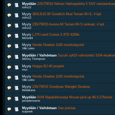
Myydään
225/70R16 Nokian Hakkapeliitta 5 SUV nastarenkaat
osku12
Myyty
30/9,5r15 Bf Goodrich Mud Terrain M+S, 4 kpl.
osku12
Myyty
235/75R15 Aurora All Terrain M+S renkaat, 4 kpl.
osku12
Myyty
LJ70 Land Cruiser 2.4TD 4200e
Mertsi94
Myyty
Honda Shadow 1100 moottoripyörä
Ville Leino
Myydään / Vaihdetaan
Suzuki sj410 vahvistettu SOA etuakse
Mickey Thompson
Myyty
Huippu BJ-40 projekti
mss
Myyty
Honda Shadow 1100 moottoripyörä.
Ville Leino
Myyty
235/75R15 Goodyear Wangler Duratrac
Mettäkana
Myydään
AVM Napalukkosarja Nissan pick-up 86,5-27booria
penademuerte
Myydään / Vaihdetaan
Saa poistaa
tsapotek