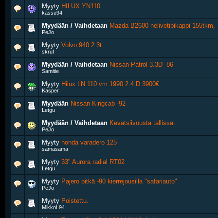
Myyty
HILUX YN110
kassu94
Myydään / Vaihdetaan
Mazda B2600 nelivetipikappi 155tkm, 
PeJo
Myyty
Volvo 940 2.3t
skruf
Myydään / Vaihdetaan
Nissan Patrol 3.3D -86
Samitie
Myyty
Hilux LN 110 vm 1990 2.4 D 3900€
Kasper
Myydään
Nissan Kingcab -92
Letgu
Myydään / Vaihdetaan
Kevätsiivousta tallissa..
PeJo
Myyty
honda varadero 125
samasama
Myyty
33" Aurora radial RT02
Letgu
Myyty
Pajero pitkä -90 kierrejousilla "safariauto"
PeJo
Myyty
Poistettu.
MikkoL94