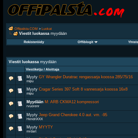
Offipalsta.COM
>
Luokat
Viestit luokassa
myydään
Rekisteröidy
Offiblogit
Yhtei
Viestit luokassa
myydään
Viestiketju / Aloittaja
Myyty
GY Wrangler Duratrac rengassarja koossa 285/75/16
mipu
Myyty
Cragar Series 397 Soft 8 vannesarja koossa 16x8
mipu
Myydään
M: ARB CKMA12 kompressori
rvuorenr
Myyty
Jeep Grand Cherokee 4.0 aut. vm. -95
HendriXXX
Myyty
MYYTY
mrdart