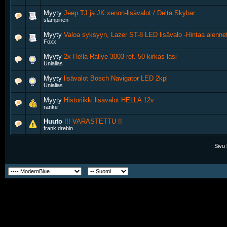
Myyty
Jeep TJ ja JK xenon-lisävalot / Delta Skybar
slampinen
Myyty
Valoa syksyyn, Lazer ST-8 LED lisävalo -Hintaa alennet
Foxx
Myyty
2x Hella Rallye 3003 ref. 50 kirkas lasi
Unialias
Myyty
lisävalot Bosch Navigator LED 2kpl
Unialias
Myyty
Historiikki lisävalot HELLA 12v
ranke
Huuto
!!! VARASTETTU !!
frank drebin
Sivu 