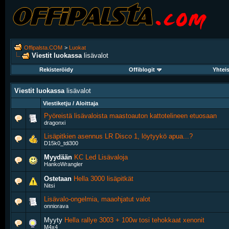
Offipalsta.COM
>
Luokat
Viestit luokassa
lisävalot
Rekisteröidy
Offiblogit
Yhtei
Viestit luokassa
lisävalot
Viestiketju / Aloittaja
Pyöreistä lisävaloista maastoauton kattotelineen etuosaan
dragonxi
Lisäpitkien asennus LR Disco 1, löytyykö apua...?
D15k0_tdi300
Myydään
KC Led Lisävaloja
HankoWrangler
Ostetaan
Hella 3000 lisäpitkät
Nitsi
Lisävalo-ongelmia, maaohjatut valot
onniorava
Myyty
Hella rallye 3003 + 100w tosi tehokkaat xenonit
M4x4