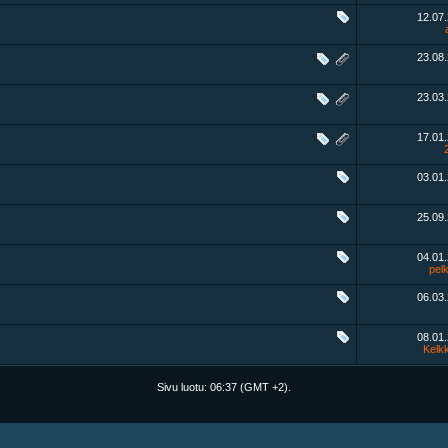
12.07
23.08
23.03
17.01
03.01
25.09
04.01
pel
06.03
08.01
Kelk
Sivu luotu:
06:37
(GMT +2).