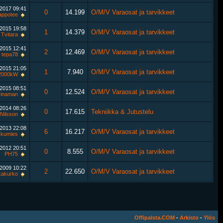
.2017
09:41
0
14.199
O/M/V Varaosat ja tarvikkeet
appotee
.2015
19:58
1
14.379
O/M/V Varaosat ja tarvikkeet
Tvitara
.2015
12:41
2
12.469
O/M/V Varaosat ja tarvikkeet
tepa78
.2015
21:05
1
7.940
O/M/V Varaosat ja tarvikkeet
2000kW
.2015
08:51
0
12.524
O/M/V Varaosat ja tarvikkeet
inaman
.2014
08:26
0
17.615
Tekniikka & Jutustelu
Nilsson
.2013
22:08
6
16.217
O/M/V Varaosat ja tarvikkeet
kkumies
.2012
20:51
0
8.555
O/M/V Varaosat ja tarvikkeet
PH75
.2009
10:22
2
22.650
O/M/V Varaosat ja tarvikkeet
kakurko
Offipalsta.COM
-
Arkisto
-
Ylös