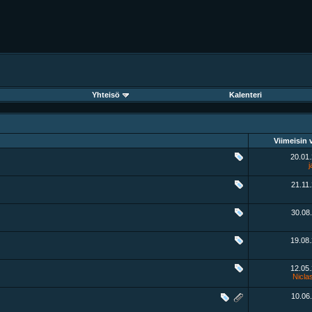
Yhteisö
Kalenteri
Viimeisin v
20.01
21.11
30.08
19.08
12.05
Nicla
10.06