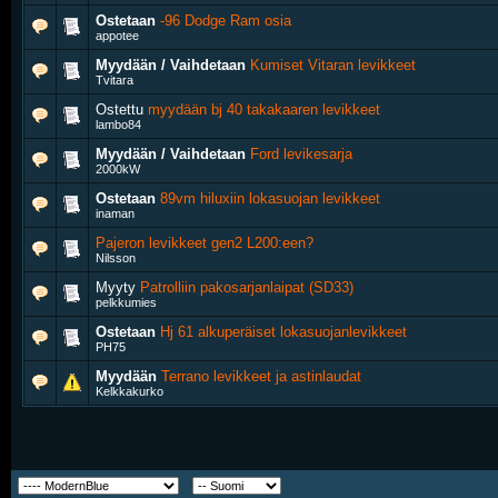
Ostetaan
-96 Dodge Ram osia
appotee
Myydään / Vaihdetaan
Kumiset Vitaran levikkeet
Tvitara
Ostettu
myydään bj 40 takakaaren levikkeet
lambo84
Myydään / Vaihdetaan
Ford levikesarja
2000kW
Ostetaan
89vm hiluxiin lokasuojan levikkeet
inaman
Pajeron levikkeet gen2 L200:een?
Nilsson
Myyty
Patrolliin pakosarjanlaipat (SD33)
pelkkumies
Ostetaan
Hj 61 alkuperäiset lokasuojanlevikkeet
PH75
Myydään
Terrano levikkeet ja astinlaudat
Kelkkakurko