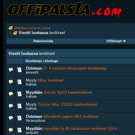
Offipalsta.COM
>
Luokat
Viestit luokassa
levikkeet
Rekisteröidy
Offiblogit
Viestit luokassa
levikkeet
Viestiketju / Aloittaja
Ostetaan
O: 4 runnerin lokasuojien levikesarja
james89
Myyty
Hilux levikkeet
Kaihola
Myydään
Suzuki Sj413 kaarilevikkeet
Kaihola
Myyty
Toyota Hilux LN110 kaarilevikkeet
Kaihola
Ostetaan
Mitsubishi pajero Mk1 levikkeet
Niclassjölund
Myydään
myydään bj 40 takakaaren levikkeet 11cm
lambo84