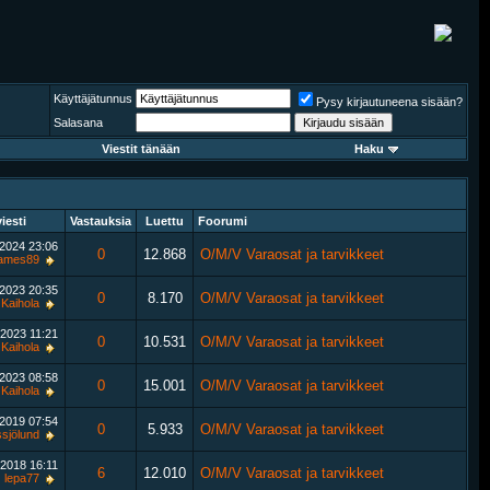
Käyttäjätunnus
Pysy kirjautuneena sisään?
Salasana
Viestit tänään
Haku
iesti
Vastauksia
Luettu
Foorumi
.2024
23:06
0
12.868
O/M/V Varaosat ja tarvikkeet
james89
.2023
20:35
0
8.170
O/M/V Varaosat ja tarvikkeet
Kaihola
.2023
11:21
0
10.531
O/M/V Varaosat ja tarvikkeet
Kaihola
.2023
08:58
0
15.001
O/M/V Varaosat ja tarvikkeet
Kaihola
.2019
07:54
0
5.933
O/M/V Varaosat ja tarvikkeet
ssjölund
.2018
16:11
6
12.010
O/M/V Varaosat ja tarvikkeet
lepa77