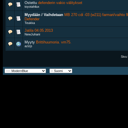
Ostettu
defenderin vakio välitykset
toyotahilux
Myydään / Vaihdetaan
MB 270 cdi -03 (w211) farmari/vaihto 
Defender
Teukka
Jatila 04.05.2013
NewJuhani
Myyty
Brittihuumoria. vm75.
azizp
Sivu 