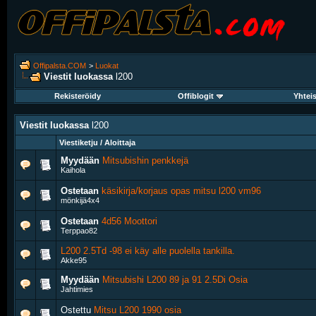
Offipalsta.COM
>
Luokat
Viestit luokassa
l200
Rekisteröidy
Offiblogit
Yhtei
Viestit luokassa
l200
Viestiketju / Aloittaja
Myydään
Mitsubishin penkkejä
Kaihola
Ostetaan
käsikirja/korjaus opas mitsu l200 vm96
mönkijä4x4
Ostetaan
4d56 Moottori
Terppao82
L200 2.5Td -98 ei käy alle puolella tankilla.
Akke95
Myydään
Mitsubishi L200 89 ja 91 2.5Di Osia
Jahtimies
Ostettu
Mitsu L200 1990 osia