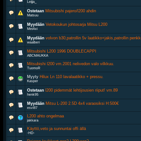
Leijja_
Ostetaan
Mitsubishi pajero/l200 ahdin
Matsuu
Myydään
Vetokoukun johtosarja Mitsu L200
MetAxi
Myydään
volvon b30,patrollin 5v laatikko+jakis,patrollin penkk
waalberi
Mitsubishi L200 1996 DOUBLECAPPI
ABCMAUKKA
Mitsubishi l200 vm.2001 nelivedon valo vilkkuu.
TuomoR
Myyty
Hilux Ln 110 lavalaatikko + pressu.
Kasper
Ostetaan
l200 pidemmät lehtijousien riiput! vm.89
henk95
Myydään
Mitsu L-200 2.5D 4x4 varaosiksi H:500€
esvI87
L200 ahto ongelmaa
jakkara
Käyttö,veto ja sunnuntai offi ällä
-HD-