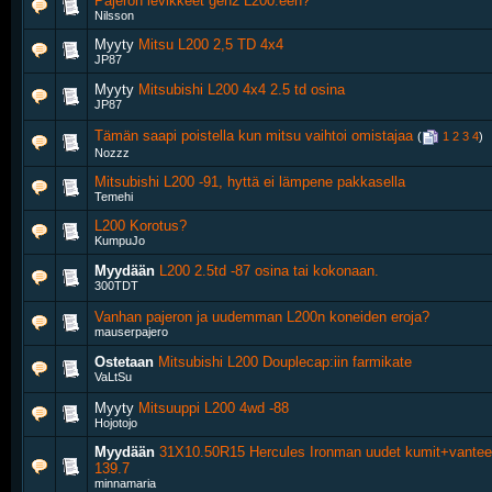
Pajeron levikkeet gen2 L200:een?
Nilsson
Myyty
Mitsu L200 2,5 TD 4x4
JP87
Myyty
Mitsubishi L200 4x4 2.5 td osina
JP87
Tämän saapi poistella kun mitsu vaihtoi omistajaa
‎
(
1
2
3
4
)
Nozzz
Mitsubishi L200 -91, hyttä ei lämpene pakkasella
Temehi
L200 Korotus?
KumpuJo
Myydään
L200 2.5td -87 osina tai kokonaan.
300TDT
Vanhan pajeron ja uudemman L200n koneiden eroja?
mauserpajero
Ostetaan
Mitsubishi L200 Douplecap:iin farmikate
VaLtSu
Myyty
Mitsuuppi L200 4wd -88
Hojotojo
Myydään
31X10.50R15 Hercules Ironman uudet kumit+vantee
139.7
minnamaria