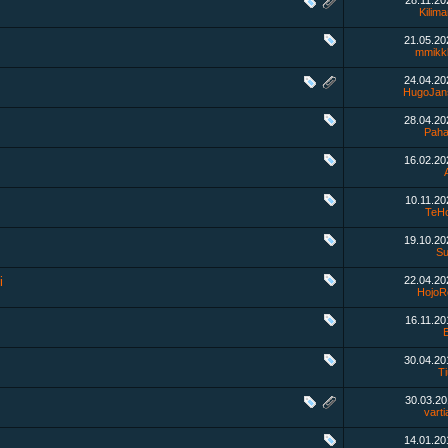
28.11.2
Kilima
21.05.2
mmikk
24.04.2
HugoJan
28.04.2
Paha
16.02.2
10.11.2
TeHo
19.10.2
Su
i
22.04.2
HojoR
16.11.2
30.04.2
T
30.03.2
varti
14.01.2