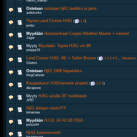
mikko_makari
Ostetaan
ostetaan hj61 laatikko ja jakis.
auliskurko
Toyota Land Cruiser HJ61
‎
(
1
2
)
jonttu`
Myydään
Nastarenkaat Cooper Weather Master + vanteet
Jagar
Myyty
Myydään: Tojota HJ61 vm.88
tonppa79
Land Cruiser HJ61 -89 -> Safari Bruiser
‎
(
1
2
3
4
5
...
Viimeinen 
Glutton
Ostetaan
Hj61 1989 Napalukko
KingCabster
Kauppakassi HJ61harraste projekti
‎
(
1
2
3
)
Akrapovic
Myyty
HJ61 uusilla 35" huoltoauto
JP87
Hj61 ahtojen nosto?!?!
lomamaa
Myydään
HJ 61 JA HJ 60 OSIA
justus84
Hj-61 kansiremontti
ha-tang-wa