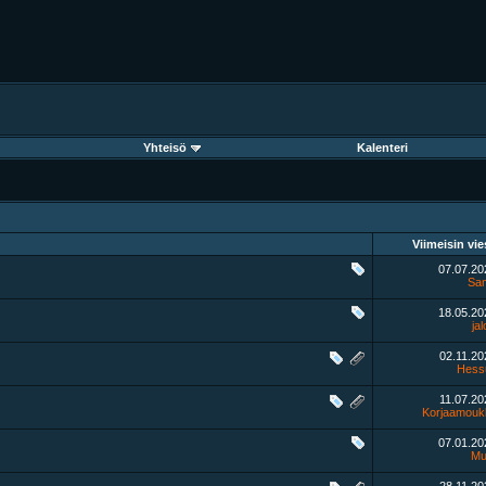
Yhteisö
Kalenteri
Viimeisin vie
07.07.2
Sa
18.05.2
ja
02.11.2
Hess
11.07.2
Korjaamouk
07.01.2
Mu