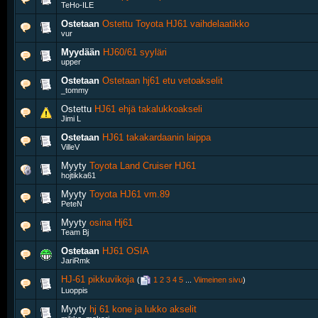
TeHo-ILE
Ostetaan
Ostettu Toyota HJ61 vaihdelaatikko
vur
Myydään
HJ60/61 syyläri
upper
Ostetaan
Ostetaan hj61 etu vetoakselit
_tommy
Ostettu
HJ61 ehjä takalukkoakseli
Jimi L
Ostetaan
HJ61 takakardaanin laippa
VilleV
Myyty
Toyota Land Cruiser HJ61
hojtikka61
Myyty
Toyota HJ61 vm.89
PeteN
Myyty
osina Hj61
Team Bj
Ostetaan
HJ61 OSIA
JariRmk
HJ-61 pikkuvikoja
‎
(
1
2
3
4
5
...
Viimeinen sivu
)
Luoppis
Myyty
hj 61 kone ja lukko akselit