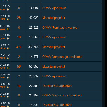
015
10:35
0
14.084
O/M/V Ajoneuvot
kurko
014
19:03
28
40.029
Maasturiprojektit
lkutin
014
11:15
0
25.322
O/M/V Renkaat ja vanteet
Jagar
014
16:29
18
18.662
O/M/V Ajoneuvot
ffjake
014
20:31
476
352.970
Maasturiprojektit
utton
014
21:52
2
14.471
O/M/V Varaosat ja tarvikkeet
ong78
014
18:16
59
52.853
Maasturiprojektit
povic
014
07:29
2
21.239
O/M/V Ajoneuvot
tain-
014
01:50
15
26.383
Tekniikka & Jutustelu
mi89
014
16:36
0
27.152
O/M/V Varaosat ja tarvikkeet
tus84
014
07:36
8
18.336
Tekniikka & Jutustelu
ta4x4