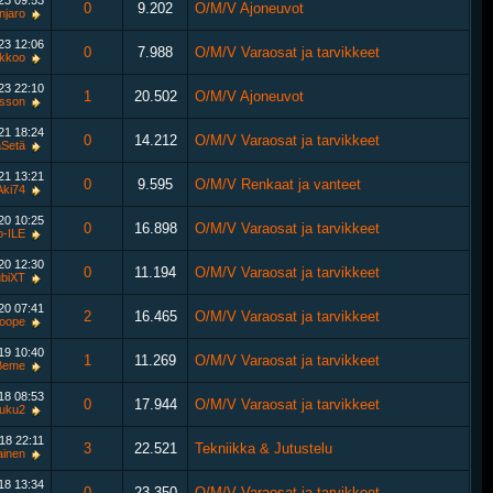
023
09:53
0
9.202
O/M/V Ajoneuvot
njaro
023
12:06
0
7.988
O/M/V Varaosat ja tarvikkeet
kkoo
023
22:10
1
20.502
O/M/V Ajoneuvot
sson
021
18:24
0
14.212
O/M/V Varaosat ja tarvikkeet
Setä
021
13:21
0
9.595
O/M/V Renkaat ja vanteet
Aki74
020
10:25
0
16.898
O/M/V Varaosat ja tarvikkeet
-ILE
020
12:30
0
11.194
O/M/V Varaosat ja tarvikkeet
biXT
020
07:41
2
16.465
O/M/V Varaosat ja tarvikkeet
oope
019
10:40
1
11.269
O/M/V Varaosat ja tarvikkeet
Beme
018
08:53
0
17.944
O/M/V Varaosat ja tarvikkeet
iuku2
018
22:11
3
22.521
Tekniikka & Jutustelu
ainen
018
13:34
0
23.350
O/M/V Varaosat ja tarvikkeet