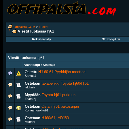
Offipalsta.COM
>
Luokat
Viestit luokassa
hj61
Rekisteröidy
Offiblogit
Viestit luokassa
hj61
Viestiketju / Aloittaja
Ostettu
HJ 60-61 Pyyhkijän moottori
SamuLJ
Ostetaan
takapenkki Toyota hj60/Hj61
jalokala
Myydään
Toyota hj61 purkuun
Team Bj
Ostetaan
Ostan hj61 pakosarjan
Korjaamoukko91
Ostetaan
HJ60/61, HDJ80
Mutter1