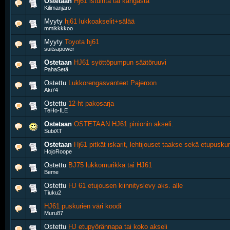
Ostetaan
Hj61 istuinta tai kangasta
Kilimanjaro
Myyty
hj61 lukkoakselit+sälää
mmikkkkoo
Myyty
Toyota hj61
suitsapower
Ostetaan
HJ61 syöttöpumpun säätöruuvi
PahaSetä
Ostettu
Lukkorengasvanteet Pajeroon
Aki74
Ostettu
12-ht pakosarja
TeHo-ILE
Ostetaan
OSTETAAN HJ61 pinionin akseli.
SubiXT
Ostetaan
Hj61 pitkät iskarit, lehtijouset taakse sekä etupuskur
HojoRoope
Ostettu
BJ75 lukkomurikka tai HJ61
Beme
Ostettu
HJ 61 etujousen kiinnityslevy aks. alle
Tiuku2
HJ61 puskurien väri koodi
Muru87
Ostettu
HJ etupyörännapa tai koko akseli