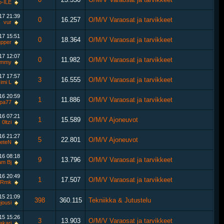
-ILE
017
21:39
0
16.257
O/M/V Varaosat ja tarvikkeet
vur
017
15:51
0
18.364
O/M/V Varaosat ja tarvikkeet
upper
017
12:07
0
11.982
O/M/V Varaosat ja tarvikkeet
ommy
017
17:57
3
16.555
O/M/V Varaosat ja tarvikkeet
imi L
016
20:59
1
11.886
O/M/V Varaosat ja tarvikkeet
epa77
016
07:21
1
15.589
O/M/V Ajoneuvot
0ltzi
016
21:27
5
22.801
O/M/V Ajoneuvot
eteN
016
08:18
9
13.796
O/M/V Varaosat ja tarvikkeet
am Bj
016
20:49
1
17.507
O/M/V Varaosat ja tarvikkeet
iRmk
015
21:09
398
360.115
Tekniikka & Jutustelu
jousi
015
15:26
3
13.903
O/M/V Varaosat ja tarvikkeet
akari