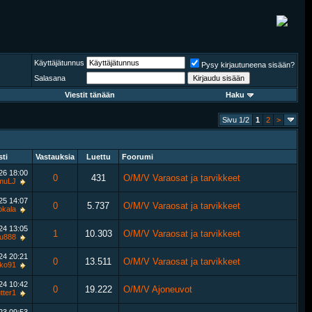
Käyttäjätunnus
Pysy kirjautuneena sisään?
Salasana
Viestit tänään
Haku
Sivu 1/2
1
2
>
sti
Vastauksia
Luettu
Foorumi
026
18:00
0
431
O/M/V Varaosat ja tarvikkeet
muLJ
025
14:07
0
5.737
O/M/V Varaosat ja tarvikkeet
lokala
024
13:05
1
10.303
O/M/V Varaosat ja tarvikkeet
u888
024
20:21
0
13.511
O/M/V Varaosat ja tarvikkeet
ko91
024
10:42
0
19.222
O/M/V Ajoneuvot
tter1