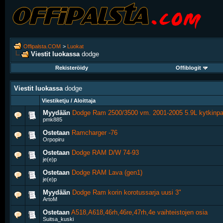
Offipalsta.COM
>
Luokat
Viestit luokassa
dodge
Rekisteröidy
Offiblogit
Viestit luokassa
dodge
Viestiketju / Aloittaja
Myydään
Dodge Ram 2500/3500 vm. 2001-2005 5.9L kytkinpa
pmk885
Ostetaan
Ramcharger -76
Orpopiru
Ostetaan
Dodge RAM D/W 74-93
je(e)p
Ostetaan
Dodge RAM Lava (gen1)
je(e)p
Myydään
Dodge Ram korin korotussarja uusi 3"
ArtoM
Ostetaan
A518,A618,46rh,46re,47rh,4e vaihteistojen osia
Suitsa_kuski