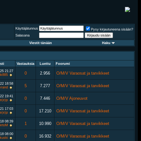
Käyttäjätunnus
Pysy kirjautuneena sisään?
Salasana
Viestit tänään
Haku
sti
Vastauksia
Luettu
Foorumi
025
21:27
0
2.956
O/M/V Varaosat ja tarvikkeet
k885
022
18:58
5
7.277
O/M/V Varaosat ja tarvikkeet
Grand
022
19:41
0
7.446
O/M/V Ajoneuvot
je(e)p
021
17:03
0
17.210
O/M/V Varaosat ja tarvikkeet
je(e)p
018
08:39
1
10.990
O/M/V Varaosat ja tarvikkeet
ArtoM
018
08:00
0
16.932
O/M/V Varaosat ja tarvikkeet
kuski