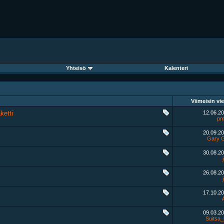
Yhteisö
Kalenteri
Viimeisin vie
ketti
12.06.2
pm
20.09.2
Gary 
30.08.2
26.08.2
17.10.2
09.03.2
Suitsa_