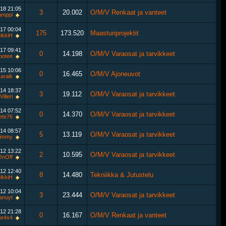
018
21:05
3
20.002
O/M/V Renkaat ja vanteet
amppi
017
00:04
175
173.520
Maasturiprojektit
ikkiH
017
09:41
0
14.198
O/M/V Varaosat ja tarvikkeet
potee
015
10:06
0
16.465
O/M/V Ajoneuvot
karaik
014
18:37
3
19.112
O/M/V Varaosat ja tarvikkeet
Villeri
014
07:52
0
14.370
O/M/V Varaosat ja tarvikkeet
ete76
014
08:57
5
13.119
O/M/V Varaosat ja tarvikkeet
timmy
012
13:22
2
10.595
O/M/V Varaosat ja tarvikkeet
OnOff
012
12:40
8
14.480
Tekniikka & Jutustelu
ikkiH
012
10:04
3
23.444
O/M/V Varaosat ja tarvikkeet
anuyt
012
21:28
0
16.167
O/M/V Renkaat ja vanteet
ne4x4