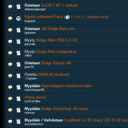
Ostetaan
5x139,7 16" + renkaat
Alabamajamppi
Käyttis-safarointi Pässi
‎
(
1
2
3
4
5
...
Viimeinen sivu
)
HeikkiH
Ostetaan
-96 Dodge Ram osia
appotee
Myyty
Dodge Ram 2500 5.9 -02
jakaraik
Myyty
Dodge Ram karjapuskuri
Villeri
Ostetaan
Dodge Dakota -89
pete76
Ostettu
DANA 60 etuakseli
-Captain-
Myydään
Ramchargerin irrotettava katto
ramcharger80
Vinssi ramiin
Lord of flies
Myydään
Dodge 4x4 pickup -86 osina
manuyt
Myydään / Vaihdetaan
8 pulttiset vm 97 chevy 225 75 16 nas
econoline4x4