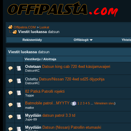
Offipalsta.COM
>
Luokat
Viestit luokassa
datsun
Rekisteröidy
Offiblogit
Yhtei
Viestit luokassa
datsun
Viestiketju / Aloittaja
Ostetaan
Datsun king cab 720 4wd käsijarruvaijeri
DatsunKC
Ostettu
Datsun/Nissan 720 4wd sd25 öljypohja
DatsunKC
82 Pätkä Patrolli rojekti
Toppe
Batmobile patrol...MYYTY
‎
(
1
2
3
4
5
...
Viimeinen sivu
)
matke
Myydään
datsun patrol 3.3 td
Jupe-89
Myydään
Datsun (Nissan) Patrollin etumaski