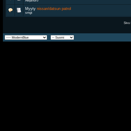
Alejandro
Myyty
nissan/datsun patrol
smgt
Sivu 