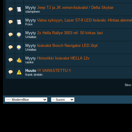
Myyty
Jeep TJ ja JK xenon-lisävalot / Delta Skybar
slampinen
Myyty
Valoa syksyyn, Lazer ST-8 LED lisävalo -Hintaa alennet
Foxx
Myyty
2x Hella Rallye 3003 ref. 50 kirkas lasi
Unialias
Myyty
lisävalot Bosch Navigator LED 2kpl
Unialias
Myyty
Historiikki lisävalot HELLA 12v
ranke
Huuto
!!! VARASTETTU !!
frank drebin
Sivu 