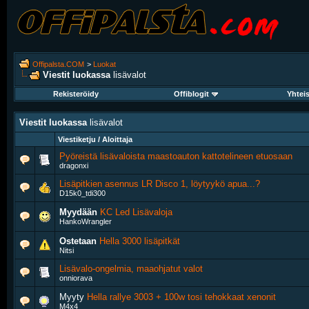
Offipalsta.COM
>
Luokat
Viestit luokassa
lisävalot
Rekisteröidy
Offiblogit
Yhtei
Viestit luokassa
lisävalot
Viestiketju / Aloittaja
Pyöreistä lisävaloista maastoauton kattotelineen etuosaan
dragonxi
Lisäpitkien asennus LR Disco 1, löytyykö apua...?
D15k0_tdi300
Myydään
KC Led Lisävaloja
HankoWrangler
Ostetaan
Hella 3000 lisäpitkät
Nitsi
Lisävalo-ongelmia, maaohjatut valot
onniorava
Myyty
Hella rallye 3003 + 100w tosi tehokkaat xenonit
M4x4