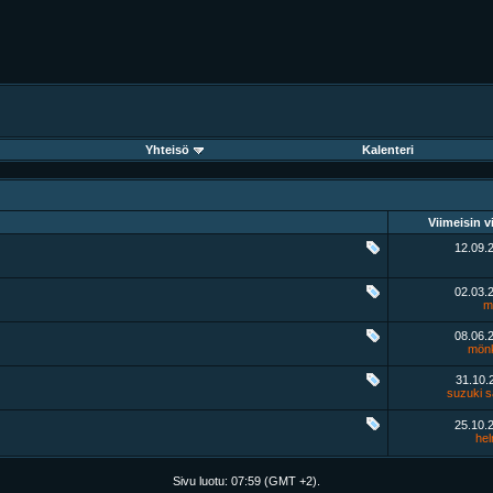
Yhteisö
Kalenteri
Viimeisin vi
12.09.
02.03.
m
08.06.
mönk
31.10
suzuki 
25.10.
hel
Sivu luotu:
07:59
(GMT +2).