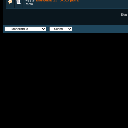
Myyty
Mangelsit 15" 5x5,5 jaolla
Reetu
Sivu 