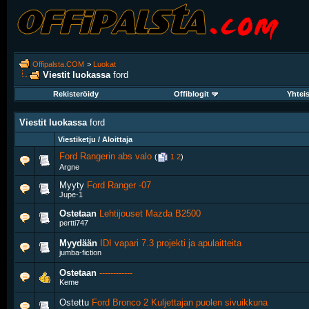
Offipalsta.COM
>
Luokat
Viestit luokassa
ford
Rekisteröidy
Offiblogit
Yhtei
Viestit luokassa
ford
Viestiketju / Aloittaja
Ford Rangerin abs valo
‎
(
1
2
)
Argne
Myyty
Ford Ranger -07
Jupe-1
Ostetaan
Lehtijouset Mazda B2500
pertti747
Myydään
IDI vapari 7.3 projekti ja apulaitteita
jumba-fiction
Ostetaan
------------
Keme
Ostettu
Ford Bronco 2 Kuljettajan puolen sivuikkuna