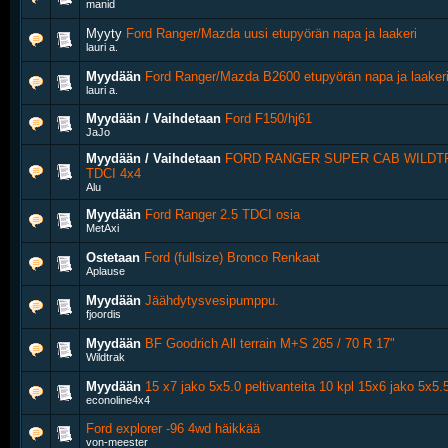
manid
Myyty
Ford Ranger/Mazda uusi etupyörän napa ja laakeri
lauri a.
Myydään
Ford Ranger/Mazda B2600 etupyörän napa ja laaker
lauri a.
Myydään / Vaihdetaan
Ford F150/hj61
JaJo
Myydään / Vaihdetaan
FORD RANGER SUPER CAB WILDTR
TDCI 4x4
Alu
Myydään
Ford Ranger 2.5 TDCI osia
MetAxi
Ostetaan
Ford (fullsize) Bronco Renkaat
Aplause
Myydään
Jäähdytysvesipumppu.
fjoordis
Myydään
BF Goodrich All terrain M+S 265 / 70 R 17"
Wildtrak
Myydään
15 x7 jako 5x5.0 peltivanteita 10 kpl 15x6 jako 5x5.5
econoline4x4
Ford explorer -96 4wd häikkää
von-meester