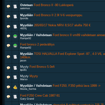
Ostetaan
Ford Bronco II -90 Lukkoperä
aatemus
Myydään
Ford Bronco II 2.9l V-6 vesipumppu.
fjoordis
Myydään
265/65/17 Nokia NRVi 8,5/17 aluilla 750 €
460Xj
Myydään / Vaihdetaan
Ford bronco II vm89 vaihdetaan ainoa
Rampe92
Ford bronco 2 perävälitys
Rampe92
Myydään
TOSI HALVALLA Ford Explorer Sport -97 , 4.0 V6, a
140tkm.
jason
Myyty
Ford Bronco 5.0efi
ilpo81
Myyty
Myyty
Marso
Myydään / Vaihdetaan
Ford F250, F350 pitkä lava 1999 ->
Musta_Surma
Ford F250 Crew Cab 1987-91
Gary Grand
Myydään / Vaihdetaan
chervolet 8 pulttiset vanteet ja 225 75