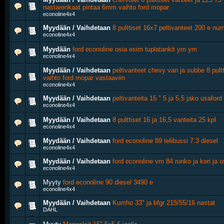
nastarenkaat pintaa 6mm vaihto ford mopar
econoline4x4
Myydään / Vaihdetaan
8 pulttiset 16x7 peltivanteet 200 e nurm
econoline4x4
Myydään
ford econoline osia esim tuplatankit ym ym
econoline4x4
Myydään / Vaihdetaan
peltivanteet chevy van ja subbe 8 pultt
vaihto ford mopar vastaaviin
econoline4x4
Myydään / Vaihdetaan
peltivanteita 15 " 5 ja 5,5 jako usaford
econoline4x4
Myydään / Vaihdetaan
8 pulttiset 16 ja 16,5 vanteita 25 kpl
econoline4x4
Myydään / Vaihdetaan
ford econoline 89 telibussi 7.3 diesel
econoline4x4
Myydään / Vaihdetaan
ford econoline vm 84 runko ja kori ja o
econoline4x4
Myyty
ford econoline 90 diesel 3490 e
econoline4x4
Myydään / Vaihdetaan
Kumho 33" ja bfgr 215/55/16 nastat
DAHL