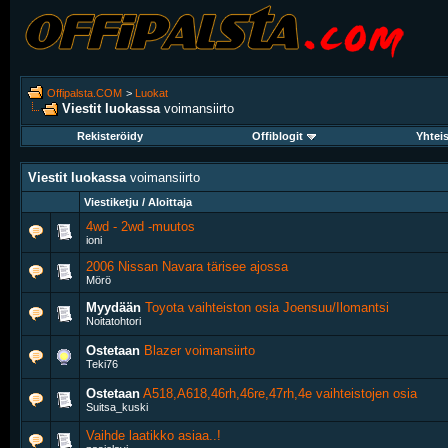
Offipalsta.COM
>
Luokat
Viestit luokassa
voimansiirto
Rekisteröidy
Offiblogit
Yhtei
Viestit luokassa
voimansiirto
Viestiketju / Aloittaja
4wd - 2wd -muutos
ioni
2006 Nissan Navara tärisee ajossa
Mörö
Myydään
Toyota vaihteiston osia Joensuu/Ilomantsi
Noitatohtori
Ostetaan
Blazer voimansiirto
Teki76
Ostetaan
A518,A618,46rh,46re,47rh,4e vaihteistojen osia
Suitsa_kuski
Vaihde laatikko asiaa..!