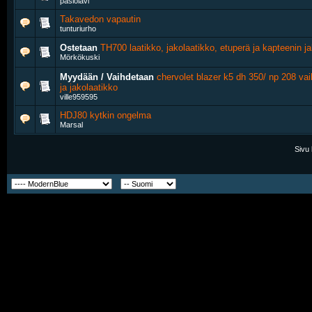
pasiolavi
Takavedon vapautin
tunturiurho
Ostetaan
TH700 laatikko, jakolaatikko, etuperä ja kapteenin j
Mörkökuski
Myydään / Vaihdetaan
chervolet blazer k5 dh 350/ np 208 vai
ja jakolaatikko
ville959595
HDJ80 kytkin ongelma
Marsal
Sivu 