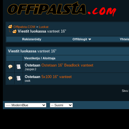
Offipalsta.COM
>
Luokat
Viestit luokassa
vanteet 16"
Rekisteröidy
Offiblogit
Yhtei
Viestit luokassa
vanteet 16"
Viestiketju / Aloittaja
Ostetaan
Ostetaan 16” Beadlock vanteet
JasperJ
Ostetaan
5x100 16" vanteet
owk
Sivu 