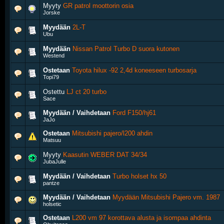
Myyty
GR patrol moottorin osia
Jorske
Myydään
2L-T
Ubu
Myydään
Nissan Patrol Turbo D suora kutonen
Westend
Ostetaan
Toyota hilux -92 2,4d koneeseen turbosarja
Topi79
Ostettu
LJ ct 20 turbo
Sace
Myydään / Vaihdetaan
Ford F150/hj61
JaJo
Ostetaan
Mitsubishi pajero/l200 ahdin
Matsuu
Myyty
Kaasutin WEBER DAT 34/34
JubaJulle
Myydään / Vaihdetaan
Turbo holset hx 50
pantze
Myydään / Vaihdetaan
Myydään Mitsubishi Pajero vm. 1987
holsetic
Ostetaan
L200 vm 97 korottava alusta ja isompaa ahdinta