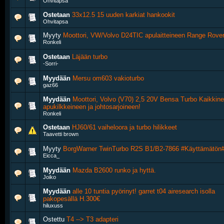
Ohvitapsa
Ostetaan
33x12.5 15 uuden karkiat hankookit
Ohvitapsa
Myyty
Moottori, VW/Volvo D24TIC apulaitteineen Range Rover
Ronkeli
Ostetaan
Läjään turbo
-Sorri-
Myydään
Mersu om603 vakioturbo
gaz66
Myydään
Moottori, Volvo (V70) 2,5 20V Bensa Turbo Kaikkine
apukilkkeineen ja johtosarjoineen!
Ronkeli
Ostetaan
HJ60/61 vaiheloora ja turbo hilikkeet
Taavetti brown
Myyty
BorgWarner TwinTurbo R2S B1/B2-7866 #Käyttämätön
Eicca_
Myydään
Mazda B2600 runko ja hyttä.
Joiko
Myydään
alle 10 tuntia pyörinyt! garret t04 airesearch isolla
pakopesällä H.300€
hiluxuss
Ostettu
T4 --> T3 adapteri