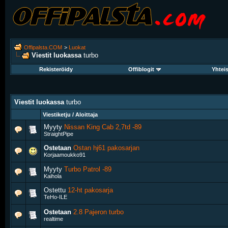
Offipalsta.COM
>
Luokat
Viestit luokassa
turbo
Rekisteröidy
Offiblogit
Yhtei
Viestit luokassa
turbo
Viestiketju / Aloittaja
Myyty
Nissan King Cab 2,7td -89
StraightPipe
Ostetaan
Ostan hj61 pakosarjan
Korjaamoukko91
Myyty
Turbo Patrol -89
Kaihola
Ostettu
12-ht pakosarja
TeHo-ILE
Ostetaan
2.8 Pajeron turbo
realtime