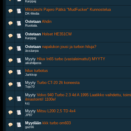
Karppaj
Mitsubishi Pajero Pätkä "MudFucker" Kunnostelua
DK-Media
Ostetaan
Ahdin
Ruottala.
Ostetaan
Holset HE351CW
Karppaj
Ostetaan
napalukon jousi ja turbon hiluja?
ässäarpa
Myyty
Hilux ln65 turbo (vastaleimattu!) MYYTY
aikahilijasta
hilux turbotus
Jarkkop
Myyty
Turbo CT-20 2lt koneesta
Tojo70
Myyty
Volvo 940 Turbo 2.3 4d A 1995 Laatikko vaihdettu, toim
ilmastointi! 1100e!
kzj
Myyty
Mitsu L200 2,5 TD 4x4
JP87
Myydään
kkk turbo om603
gaz66