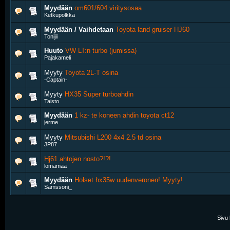
Myydään
om601/604 viritysosaa
Ketkupolkka
Myydään / Vaihdetaan
Toyota land gruiser HJ60
Tonijii
Huuto
VW LT:n turbo (jumissa)
Pajakameli
Myyty
Toyota 2L-T osina
-Captain-
Myyty
HX35 Super turboahdin
Taisto
Myydään
1 kz- te koneen ahdin toyota ct12
jerme
Myyty
Mitsubishi L200 4x4 2.5 td osina
JP87
Hj61 ahtojen nosto?!?!
lomamaa
Myydään
Holset hx35w uudenveronen! Myyty!
Samssoni_
Sivu 