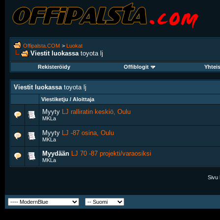
Offipalsta.COM
>
Luokat
Viestit luokassa
toyota lj
Rekisteröidy
Offiblogit
Yhtei
Viestit luokassa
toyota lj
Viestiketju / Aloittaja
Myyty
LJ ralliratin keskiö, Oulu
MKLa
Myyty
LJ -87 osina, Oulu
MKLa
Myydään
LJ 70 -87 projekti/varaosiksi
MKLa
Sivu 