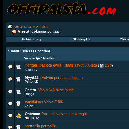
Offipalsta.COM
>
Luokat
Viestit luokassa
porttaali
Rekisteröidy
Offiblogit
Yhtei
Viestit luokassa
porttaali
Viestiketju / Aloittaja
Porttaali patikka evo III (taas savut 606:sta
‎
(
1
2
3
)
TaskilaO
Myydään
Volvon portaalin ulosotto
TeHo-ILE
Ostettu
Volvo 6x6 akseliputki
Rango
Venäläinen Volvo C306
ZeiZei
Ostetaan
Porttaali volvon jarrukengät
Hessu112
porttaalia patrooliin