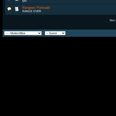
fj40
Rangeen Porttaalit
RANGE OVER
Sivu 