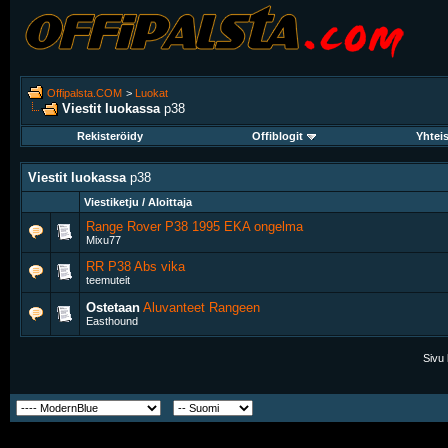
Offipalsta.COM
>
Luokat
Viestit luokassa
p38
Rekisteröidy
Offiblogit
Yhtei
Viestit luokassa
p38
Viestiketju / Aloittaja
Range Rover P38 1995 EKA ongelma
Mixu77
RR P38 Abs vika
teemuteit
Ostetaan
Aluvanteet Rangeen
Easthound
Sivu 