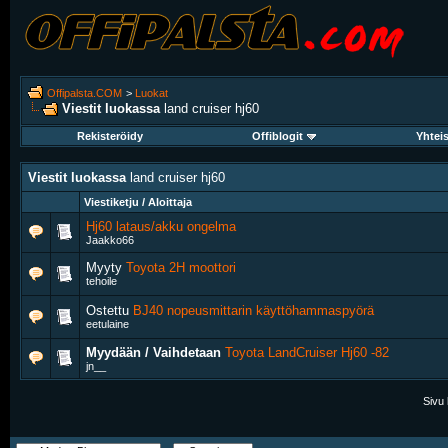
Offipalsta.COM
>
Luokat
Viestit luokassa
land cruiser hj60
Rekisteröidy
Offiblogit
Yhtei
Viestit luokassa
land cruiser hj60
Viestiketju / Aloittaja
Hj60 lataus/akku ongelma
Jaakko66
Myyty
Toyota 2H moottori
tehoile
Ostettu
BJ40 nopeusmittarin käyttöhammaspyörä
eetulaine
Myydään / Vaihdetaan
Toyota LandCruiser Hj60 -82
jn__
Sivu 