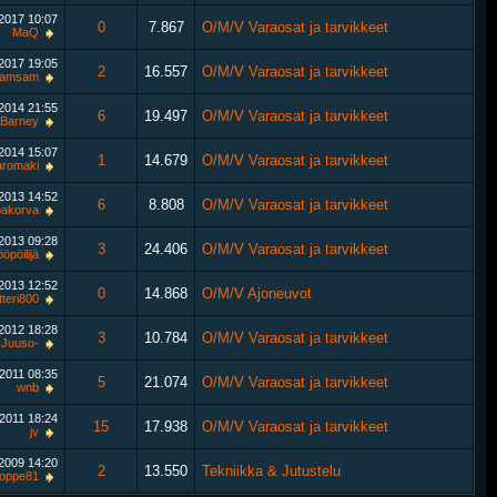
.2017
10:07
0
7.867
O/M/V Varaosat ja tarvikkeet
MaQ
.2017
19:05
2
16.557
O/M/V Varaosat ja tarvikkeet
amsam
.2014
21:55
6
19.497
O/M/V Varaosat ja tarvikkeet
Barney
.2014
15:07
1
14.679
O/M/V Varaosat ja tarvikkeet
aromaki
.2013
14:52
6
8.808
O/M/V Varaosat ja tarvikkeet
pakorva
.2013
09:28
3
24.406
O/M/V Varaosat ja tarvikkeet
öpöilijä
.2013
12:52
0
14.868
O/M/V Ajoneuvot
tteri800
.2012
18:28
3
10.784
O/M/V Varaosat ja tarvikkeet
-Juuso-
.2011
08:35
5
21.074
O/M/V Varaosat ja tarvikkeet
wnb
.2011
18:24
15
17.938
O/M/V Varaosat ja tarvikkeet
jv
.2009
14:20
2
13.550
Tekniikka & Jutustelu
oppe81