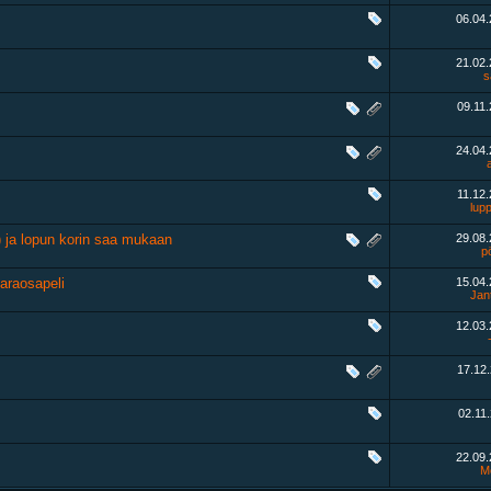
06.04
21.02
s
09.11
24.04
11.12
lup
r) ja lopun korin saa mukaan
29.08
pö
varaosapeli
15.04
Jan
12.03
17.12
02.11
22.09
M