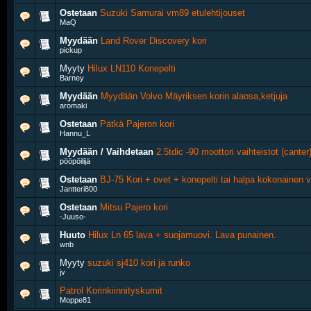
Ostetaan
Suzuki Samurai vm89 etulehtijouset
MaQ
Myydään
Land Rover Discovery kori
pickup
Myyty
Hilux LN110 Konepelti
Barney
Myydään
Myydään Volvo Mäyriksen korin alaosa,ketjuja
aromaki
Ostetaan
Pätkä Pajeron kori
Hannu_L
Myydään / Vaihdetaan
2.5tdic -90 moottori vaihteistot (cante
pööpöilijä
Ostetaan
BJ-75 Kori + ovet + konepelti tai halpa kokonainen 
Jantteri800
Ostetaan
Mitsu Pajero kori
-Juuso-
Huuto
Hilux Ln 65 lava + suojamuovi. Lava punainen.
wnb
Myyty
suzuki sj410 kori ja runko
jv
Patrol Korinkiinnityskumit
Moppe81