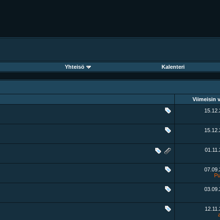
Yhteisö
Kalenteri
Viimeisin v
15.12
15.12
01.11
07.09
Pu
03.09
12.11