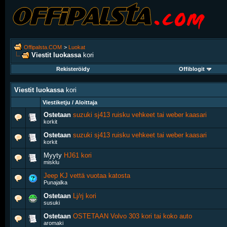
Offipalsta.COM
>
Luokat
Viestit luokassa
kori
Rekisteröidy
Offiblogit
Viestit luokassa
kori
Viestiketju / Aloittaja
Ostetaan
suzuki sj413 ruisku vehkeet tai weber kaasari
korkit
Ostetaan
suzuki sj413 ruisku vehkeet tai weber kaasari
korkit
Myyty
HJ61 kori
misklu
Jeep KJ vettä vuotaa katosta
Punajalka
Ostetaan
Lj/rj kori
susuki
Ostetaan
OSTETAAN Volvo 303 kori tai koko auto
aromaki