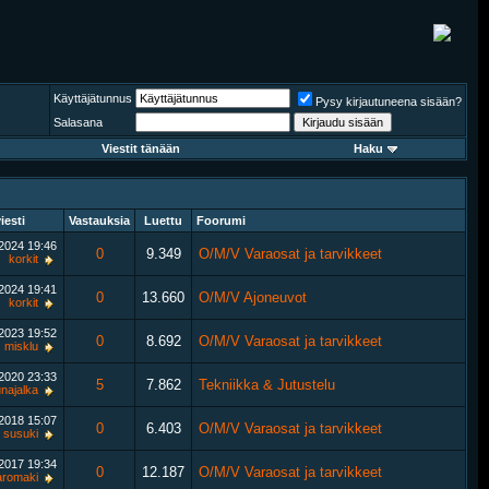
Käyttäjätunnus
Pysy kirjautuneena sisään?
Salasana
Viestit tänään
Haku
iesti
Vastauksia
Luettu
Foorumi
.2024
19:46
0
9.349
O/M/V Varaosat ja tarvikkeet
korkit
.2024
19:41
0
13.660
O/M/V Ajoneuvot
korkit
.2023
19:52
0
8.692
O/M/V Varaosat ja tarvikkeet
misklu
.2020
23:33
5
7.862
Tekniikka & Jutustelu
najalka
.2018
15:07
0
6.403
O/M/V Varaosat ja tarvikkeet
susuki
.2017
19:34
0
12.187
O/M/V Varaosat ja tarvikkeet
aromaki