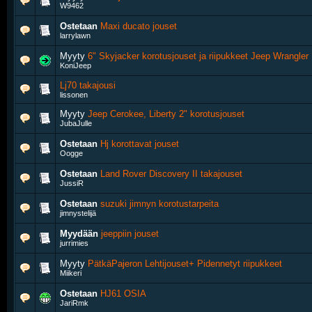
W9462
Ostetaan
Maxi ducato jouset
larrylawn
Myyty
6" Skyjacker korotusjouset ja riipukkeet Jeep Wrangler
KoniJeep
Lj70 takajousi
lissonen
Myyty
Jeep Cerokee, Liberty 2" korotusjouset
JubaJulle
Ostetaan
Hj korottavat jouset
Oogge
Ostetaan
Land Rover Discovery II takajouset
JussiR
Ostetaan
suzuki jimnyn korotustarpeita
jimnystelijä
Myydään
jeeppiin jouset
jurrimies
Myyty
PätkäPajeron Lehtijouset+ Pidennetyt riipukkeet
Miikeri
Ostetaan
HJ61 OSIA
JariRmk