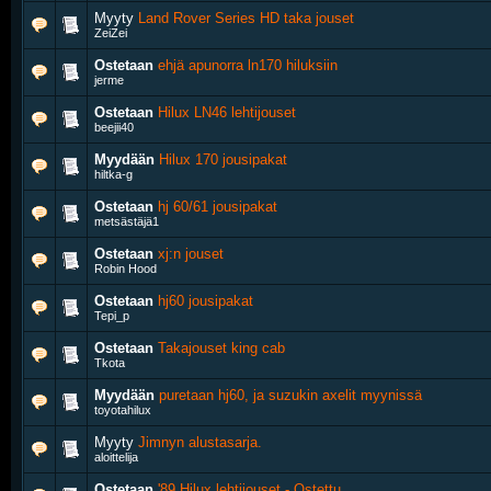
Myyty
Land Rover Series HD taka jouset
ZeiZei
Ostetaan
ehjä apunorra ln170 hiluksiin
jerme
Ostetaan
Hilux LN46 lehtijouset
beejii40
Myydään
Hilux 170 jousipakat
hiltka-g
Ostetaan
hj 60/61 jousipakat
metsästäjä1
Ostetaan
xj:n jouset
Robin Hood
Ostetaan
hj60 jousipakat
Tepi_p
Ostetaan
Takajouset king cab
Tkota
Myydään
puretaan hj60, ja suzukin axelit myynissä
toyotahilux
Myyty
Jimnyn alustasarja.
aloittelija
Ostetaan
'89 Hilux lehtijouset - Ostettu