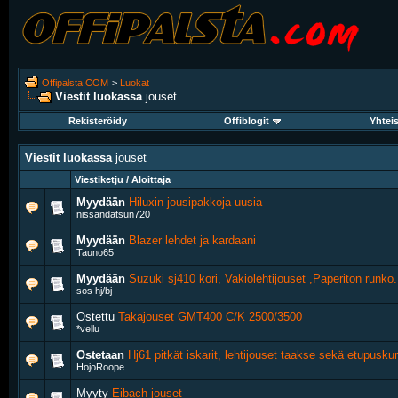
Offipalsta.COM
>
Luokat
Viestit luokassa
jouset
Rekisteröidy
Offiblogit
Yhtei
Viestit luokassa
jouset
Viestiketju / Aloittaja
Myydään
Hiluxin jousipakkoja uusia
nissandatsun720
Myydään
Blazer lehdet ja kardaani
Tauno65
Myydään
Suzuki sj410 kori, Vakiolehtijouset ,Paperiton runko.
sos hj/bj
Ostettu
Takajouset GMT400 C/K 2500/3500
*vellu
Ostetaan
Hj61 pitkät iskarit, lehtijouset taakse sekä etupuskur
HojoRoope
Myyty
Eibach jouset