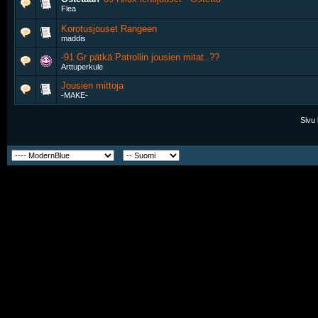
Flea
Korotusjouset Rangeen
maddis
-91 Gr pätkä Patrollin jousien mitat..??
Arttuperkule
Jousien mittoja
-MAKE-
Sivu 