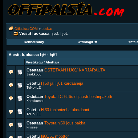
Offipalsta.COM
>
Luokat
Viestit luokassa
hj60. hj61
Rekisteröidy
Offiblogit
Yhtei
Viestit luokassa
hj60. hj61
Viestiketju / Aloittaja
Ostetaan
OSTETAAN HJ60/ KARJARAUTA
Jaakko66
Ostettu
Hj60 ja Hj61 kardaaneja
TeHo-ILE
Ostetaan
Toyota LC HJ6x ohjaustehostinpaketti
Korpikumpu
Ostettu
Hj60 tuplanivel etukardaani
TeHo-ILE
Ostetaan
Toyota hj60 jousipakka
krissee
Ostettu
hj60/61 moottori