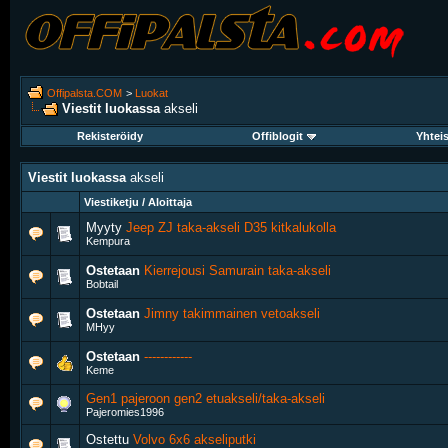
Offipalsta.COM
>
Luokat
Viestit luokassa
akseli
Rekisteröidy
Offiblogit
Yhtei
Viestit luokassa
akseli
Viestiketju / Aloittaja
Myyty
Jeep ZJ taka-akseli D35 kitkalukolla
Kempura
Ostetaan
Kierrejousi Samurain taka-akseli
Bobtail
Ostetaan
Jimny takimmainen vetoakseli
MHyy
Ostetaan
------------
Keme
Gen1 pajeroon gen2 etuakseli/taka-akseli
Pajeromies1996
Ostettu
Volvo 6x6 akseliputki