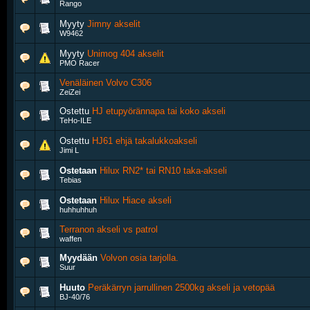
Rango
Myyty
Jimny akselit
W9462
Myyty
Unimog 404 akselit
PMO Racer
Venäläinen Volvo C306
ZeiZei
Ostettu
HJ etupyörännapa tai koko akseli
TeHo-ILE
Ostettu
HJ61 ehjä takalukkoakseli
Jimi L
Ostetaan
Hilux RN2* tai RN10 taka-akseli
Tebias
Ostetaan
Hilux Hiace akseli
huhhuhhuh
Terranon akseli vs patrol
waffen
Myydään
Volvon osia tarjolla.
Suur
Huuto
Peräkärryn jarrullinen 2500kg akseli ja vetopää
BJ-40/76