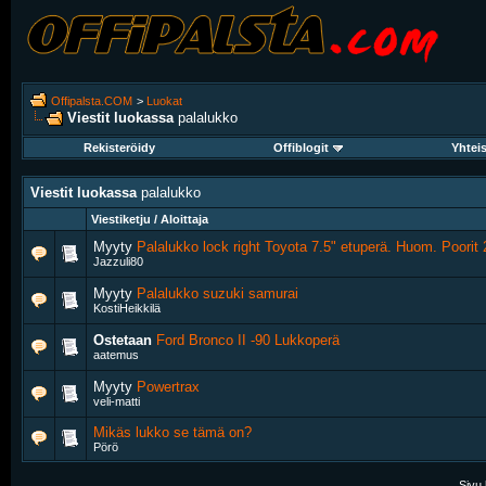
Offipalsta.COM
>
Luokat
Viestit luokassa
palalukko
Rekisteröidy
Offiblogit
Yhtei
Viestit luokassa
palalukko
Viestiketju / Aloittaja
Myyty
Palalukko lock right Toyota 7.5" etuperä. Huom. Poorit 
Jazzuli80
Myyty
Palalukko suzuki samurai
KostiHeikkilä
Ostetaan
Ford Bronco II -90 Lukkoperä
aatemus
Myyty
Powertrax
veli-matti
Mikäs lukko se tämä on?
Pörö
Sivu 