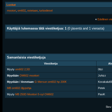
Luokat
mootori
,
om602
,
ostetaan
,
turbodiesel
«
Edellinen vie
Käyttäjiä lukemassa tätä viestiketjua: 1
(0 jäsentä and 1 vierasta)
Samanlaisia viestiketjuja
Viestiketju
Alo
Myyty
om602 2,5D
0ltzi
Myydään
OM602 moottori
Juhizz
Myydään / Annetaan
G-Mersun om602 hp 200€
Kovakalu6
MB om602 öljypohja
Petek
Myyty
MB 250D Moottori 5-syl OM602
PasiK
Sivu 