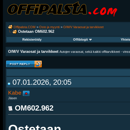
Offipalsta.COM
>
Osto ja myynti
>
O/M/V Varaosat ja tarvikkeet
Ostetaan
OM602.962
Rekisteröidy
Offiblogit
Yhtei
O/M/V Varaosat ja tarvikkeet
Autojen varaosat, sekä kaikki offitarvikkeet - vinssit
07.01.2026, 20:05
Kabe
Jäsen
OM602.962
Ostetaan