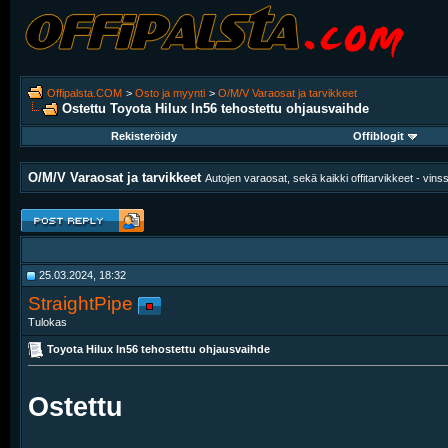
Offipalsta.COM
>
Osto ja myynti
>
O/M/V Varaosat ja tarvikkeet
Ostettu Toyota Hilux ln56 tehostettu ohjausvaihde
Rekisteröidy
Offiblogit
O/M/V Varaosat ja tarvikkeet
Autojen varaosat, sekä kaikki offitarvikkeet - vinssit
25.03.2024, 18:32
StraightPipe
Tulokas
Toyota Hilux ln56 tehostettu ohjausvaihde
Ostettu