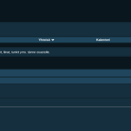
Yhteisö
Kalenteri
, liinat, tunkit yms. tänne osastolle.