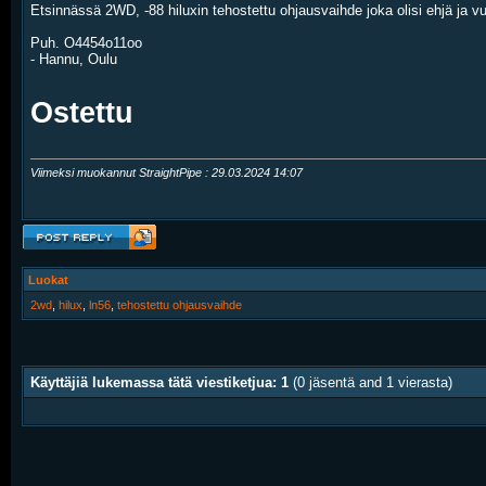
Etsinnässä 2WD, -88 hiluxin tehostettu ohjausvaihde joka olisi ehjä ja vu
Puh. O4454o11oo
- Hannu, Oulu
Ostettu
Viimeksi muokannut StraightPipe : 29.03.2024
14:07
Luokat
2wd
,
hilux
,
ln56
,
tehostettu ohjausvaihde
Käyttäjiä lukemassa tätä viestiketjua: 1
(0 jäsentä and 1 vierasta)