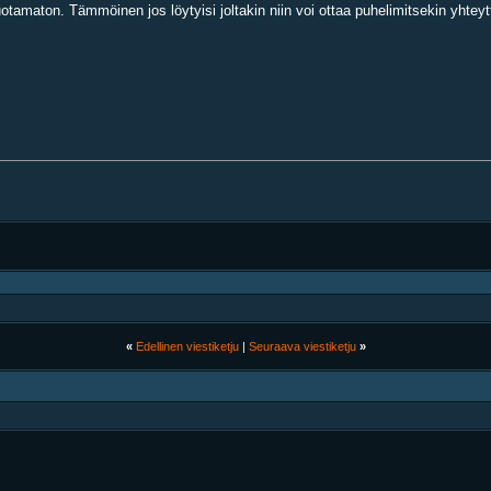
otamaton. Tämmöinen jos löytyisi joltakin niin voi ottaa puhelimitsekin yhteyt
«
Edellinen viestiketju
|
Seuraava viestiketju
»