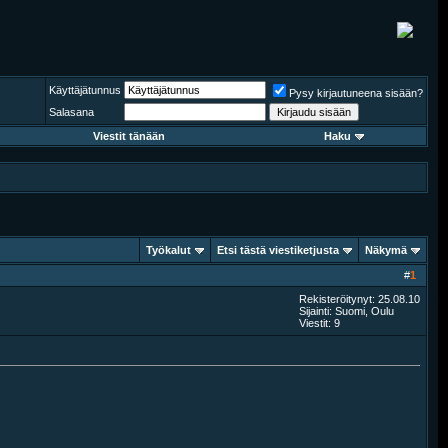
Käyttäjätunnus
Pysy kirjautuneena sisään?
Salasana
Viestit tänään
Haku
Työkalut
Etsi tästä viestiketjusta
Näkymä
#
1
Rekisteröitynyt: 25.08.10
Sijainti: Suomi, Oulu
Viestit: 9