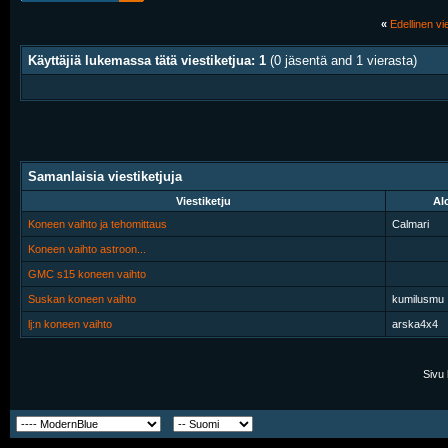
«
Edellinen vie
Käyttäjiä lukemassa tätä viestiketjua: 1
(0 jäsentä and 1 vierasta)
Samanlaisia viestiketjuja
Viestiketju
Alo
Koneen vaihto ja tehomittaus
Calmari
Koneen vaihto astroon...
GMC s15 koneen vaihto
Suskan koneen vaihto
kumilusmu
lj:n koneen vaihto
arska4x4
Sivu 