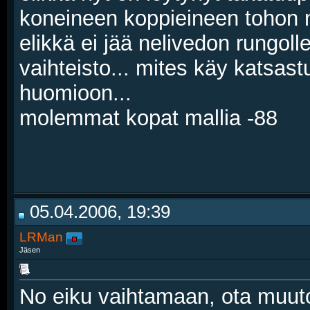
koneineen koppieineen tohon n
elikkä ei jää nelivedon rungoll
vaihteisto... mites käy katsast
huomioon...
molemmat kopat mallia -88
05.04.2006, 19:39
LRMan
Jäsen
No eiku vaihtamaan, ota muuto