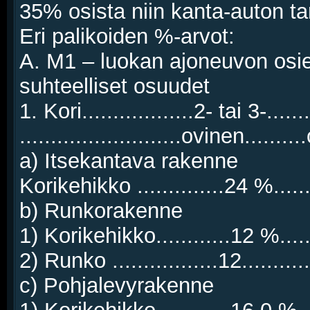
35% osista niin kanta-auton tar
Eri palikoiden %-arvot:
A. M1 – luokan ajoneuvon osi
suhteelliset osuudet
1. Kori..................2- tai 3-......
..........................ovinen.......
a) Itsekantava rakenne
Korikehikko ..............24 %.....
b) Runkorakenne
1) Korikehikko............12 %.....
2) Runko .................12........
c) Pohjalevyrakenne