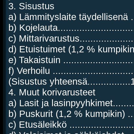
3. Sisustus
a) Lämmityslaite täydellisenä .
b) Kojelauta..........................
c) Mittarivarustus..................
d) Etuistuimet (1,2 % kumpiki
e) Takaistuin ........................
f) Verhoilu ............................
(Sisustus yhteensä...............
4. Muut korivarusteet
a) Lasit ja lasinpyyhkimet.......
b) Puskurit (1,2 % kumpikin) .
c) Etusäleikkö ......................