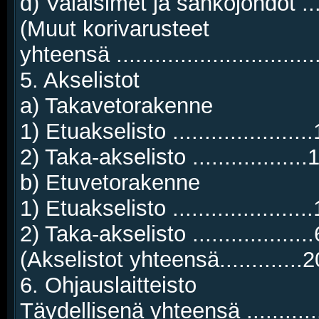
d) Valaisimet ja sähköjohdot ..
(Muut korivarusteet
yhteensä .............................
5. Akselistot
a) Takavetorakenne
1) Etuakselisto ....................
2) Taka-akselisto .................
b) Etuvetorakenne
1) Etuakselisto ....................
2) Taka-akselisto .................
(Akselistot yhteensä.............
6. Ohjauslaitteisto
Täydellisenä yhteensä ...........