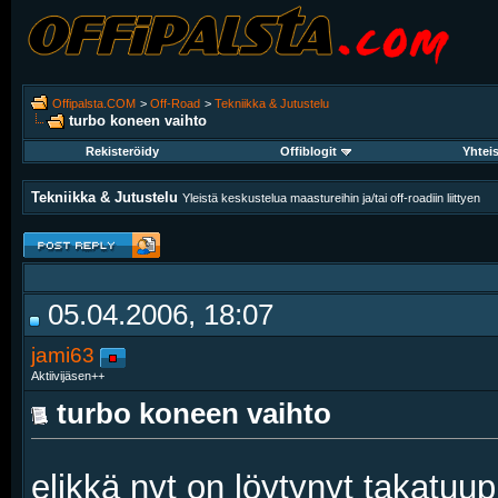
Offipalsta.COM
>
Off-Road
>
Tekniikka & Jutustelu
turbo koneen vaihto
Rekisteröidy
Offiblogit
Yhtei
Tekniikka & Jutustelu
Yleistä keskustelua maastureihin ja/tai off-roadiin liittyen
05.04.2006, 18:07
jami63
Aktiivijäsen++
turbo koneen vaihto
elikkä nyt on löytynyt takatuup