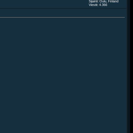
Sijainti: Oulu, Finland
Viestit: 4.366