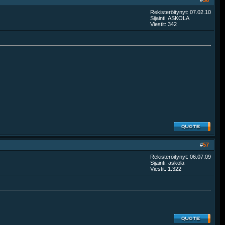
#
56
Rekisteröitynyt: 07.02.10
Sijainti: ASKOLA
Viestit: 342
#
57
Rekisteröitynyt: 06.07.09
Sijainti: askola
Viestit: 1.322