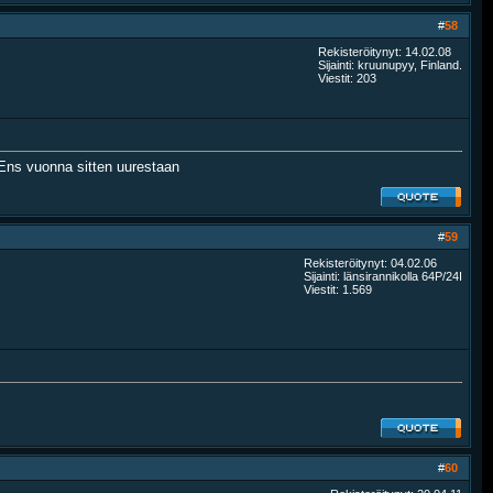
#
58
Rekisteröitynyt: 14.02.08
Sijainti: kruunupyy, Finland.
Viestit: 203
. Ens vuonna sitten uurestaan
#
59
Rekisteröitynyt: 04.02.06
Sijainti: länsirannikolla 64P/24I
Viestit: 1.569
#
60