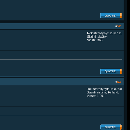
#
52
Rekisteröitynyt: 29.07.11
Sijainti: alajärvi
Viestit: 365
#
53
Rekisteröitynyt: 05.02.08
Sijainti: ristiina, Finland.
Viestit: 1.291