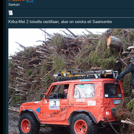
Sankari
Kitka-Met 2 toisella rastillaan, alue on seiska eli Saarisentie