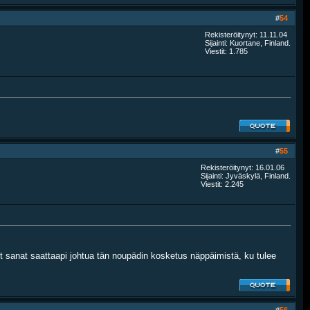
#
54
Rekisteröitynyt: 11.11.04
Sijainti: Kuortane, Finland.
Viestit: 1.785
#
55
Rekisteröitynyt: 16.01.06
Sijainti: Jyväskylä, Finland.
Viestit: 2.245
iset sanat saattaapi johtua tän noupädin kosketus näppäimistä, ku tulee