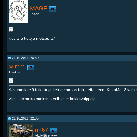
MAGE
Jäsen
Kuvia ja tietoja metsästä?
21.10.2011, 20:39
Mimmi
Tulokas
Savumerkkejä tulkittu ja tietoomme on tullut että Team KitkaMet 2 vaihtel
Vinssiapina kotpuolessa vaihtelee kakkavaippoja.
21.10.2011, 22:35
rm67
Aktiivijäsen+++