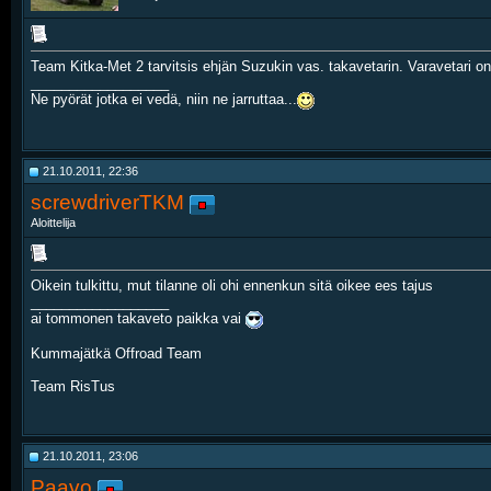
Team Kitka-Met 2 tarvitsis ehjän Suzukin vas. takavetarin. Varavetari o
__________________
Ne pyörät jotka ei vedä, niin ne jarruttaa...
21.10.2011, 22:36
screwdriverTKM
Aloittelija
Oikein tulkittu, mut tilanne oli ohi ennenkun sitä oikee ees tajus
__________________
ai tommonen takaveto paikka vai
Kummajätkä Offroad Team
Team RisTus
21.10.2011, 23:06
Paavo