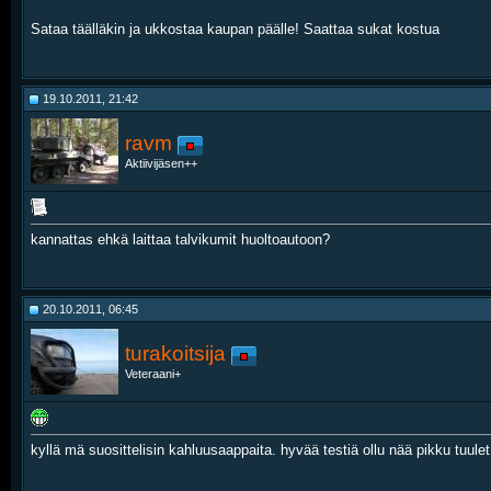
Sataa täälläkin ja ukkostaa kaupan päälle! Saattaa sukat kostua
19.10.2011, 21:42
ravm
Aktiivijäsen++
kannattas ehkä laittaa talvikumit huoltoautoon?
20.10.2011, 06:45
turakoitsija
Veteraani+
kyllä mä suosittelisin kahluusaappaita. hyvää testiä ollu nää pikku tuule