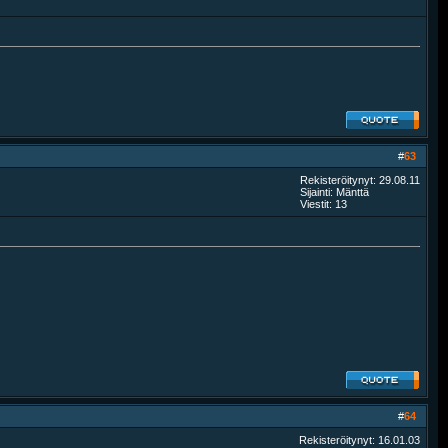
#
63
Rekisteröitynyt: 29.08.11
Sijainti: Mänttä
Viestit: 13
#
64
Rekisteröitynyt: 16.01.03