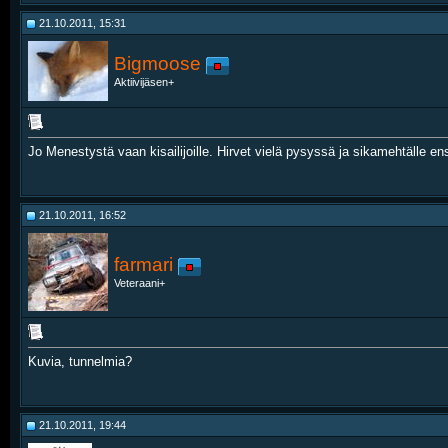
21.10.2011, 15:31
Bigmoose
Aktiivijäsen+
Jo Menestystä vaan kisailijoille. Hirvet vielä pysyssä ja sikamehtälle ens
21.10.2011, 16:52
farmari
Veteraani+
Kuvia, tunnelmia?
21.10.2011, 19:44