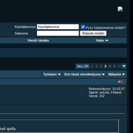
Käyttäjätunnus
Pysy kirjautuneena sisään?
Salasana
Viestit tänään
Haku
Sivu 3/5
<
1
2
3
4
5
>
Työkalut
Etsi tästä viestiketjusta
Näkymä
#
51
Rekisteröitynyt: 10.03.07
Sijainti: askola, Finland.
Viestit: 242
eli ajella.