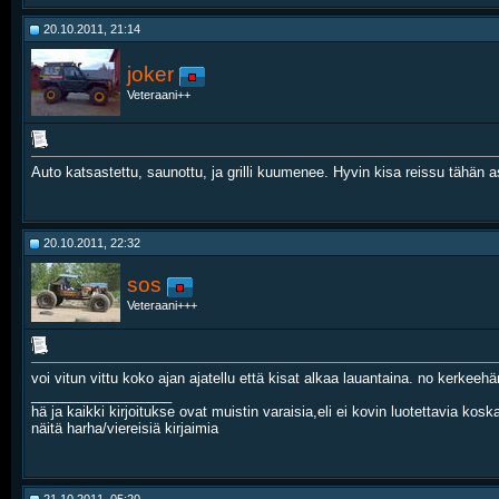
20.10.2011, 21:14
joker
Veteraani++
Auto katsastettu, saunottu, ja grilli kuumenee. Hyvin kisa reissu tähän a
20.10.2011, 22:32
sos
Veteraani+++
voi vitun vittu koko ajan ajatellu että kisat alkaa lauantaina. no kerkeeh
__________________
hä ja kaikki kirjoitukse ovat muistin varaisia,eli ei kovin luotettavia k
näitä harha/viereisiä kirjaimia