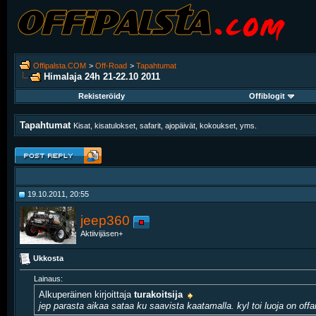
Offipalsta.COM
>
Off-Road
>
Tapahtumat
Himalaja 24h 21-22.10 2011
Rekisteröidy
Offiblogit
Tapahtumat
Kisat, kisatulokset, safarit, ajopäivät, kokoukset, yms.
19.10.2011, 20:55
jeep360
Aktiivijäsen+
Ukkosta
Lainaus:
Alkuperäinen kirjoittaja
turakoitsija
jep parasta aikaa sataa ku saavista kaatamalla. kyl toi luoja on offari