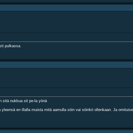
sti pulkassa.
än sitä nukkua sit pe-la yönä
oska yleensä en illalla muista mitä aamulla söin vai söinkö ollenkaan. Ja omitu