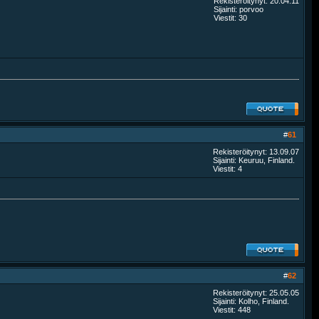
Rekisteröitynyt: 20.04.11
Sijainti: porvoo
Viestit: 30
#
61
Rekisteröitynyt: 13.09.07
Sijainti: Keuruu, Finland.
Viestit: 4
#
62
Rekisteröitynyt: 25.05.05
Sijainti: Kolho, Finland.
Viestit: 448