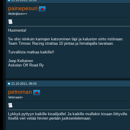
21.10.2011, 05:20
painepesuri
Aktiivijäsen++
Huomenta!
Se olisi niinkuin kamojen katsominen läpi ja kaluston siirto ristiinaan.
Team Timsec Racing strattaa 10 pintaa ja himalajalla tavataan.
Turvallista matkaa kaikille!!
Jeep Keltainen
Askolan Off Road Ry
21.10.2011, 08:03
petroman
Veteraani+
Lykkyä pyttyyn kaikille kisailijoille! Ja kaikille muillekin kisaan liittyville.
Itsellä veri vetää hirvien perään juoksentelemaan.