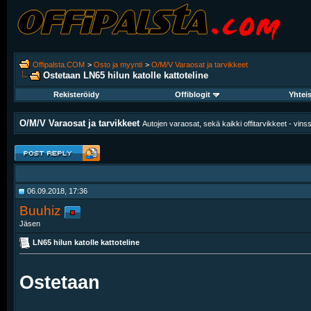
Offipalsta.COM
>
Osto ja myynti
>
O/M/V Varaosat ja tarvikkeet
Ostetaan
LN65 hilun katolle kattoteline
Rekisteröidy
Offiblogit
Yhtei
O/M/V Varaosat ja tarvikkeet
Autojen varaosat, sekä kaikki offitarvikkeet - vinssit
06.09.2018, 17:36
Buuhiz
Jäsen
LN65 hilun katolle kattoteline
Ostetaan