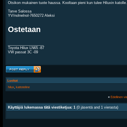
Otsikon mukainen tuote haussa. Kooltaan pieni kun tulee Hiluxin katolle. 
Tarve Salossa
YV/nolnelnol-7650272 Aleksi
Ostetaan
__________________
Toyota Hilux LN65 -87
VW passat 3C -09
Luokat
hilux
,
kattoteline
«
Edellinen vie
Käyttäjiä lukemassa tätä viestiketjua: 1
(0 jäsentä and 1 vierasta)