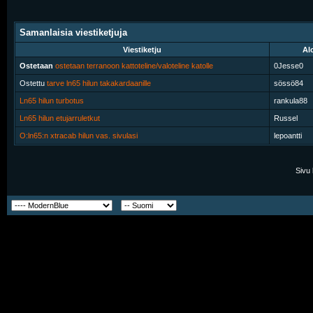
Samanlaisia viestiketjuja
Viestiketju
Alo
Ostetaan
ostetaan terranoon kattoteline/valoteline katolle
0Jesse0
Ostettu
tarve ln65 hilun takakardaanille
sössö84
Ln65 hilun turbotus
rankula88
Ln65 hilun etujarruletkut
Russel
O:ln65:n xtracab hilun vas. sivulasi
lepoantti
Sivu 