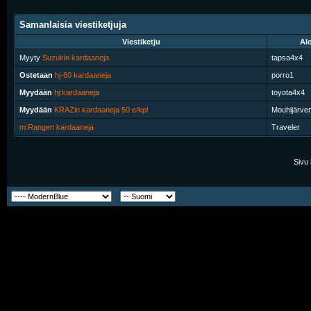
Samanlaisia viestiketjuja
Viestiketju
Alo
Myyty
Suzukin kardaaneja.
tapsa4x4
Ostetaan
hj-60 kardaaneja
porro1
Myydään
hj:kardaaneja
toyota4x4
Myydään
KRAZin kardaaneja 50 e/kpl
Mouhijärve
m:Rangen kardaaneja
Traveler
Sivu 