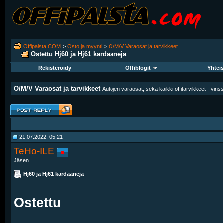
Offipalsta.COM
>
Osto ja myynti
>
O/M/V Varaosat ja tarvikkeet
Ostettu Hj60 ja Hj61 kardaaneja
Rekisteröidy
Offiblogit
Yhtei
O/M/V Varaosat ja tarvikkeet
Autojen varaosat, sekä kaikki offitarvikkeet - vinssit
21.07.2022, 05:21
TeHo-ILE
Jäsen
Hj60 ja Hj61 kardaaneja
Ostettu