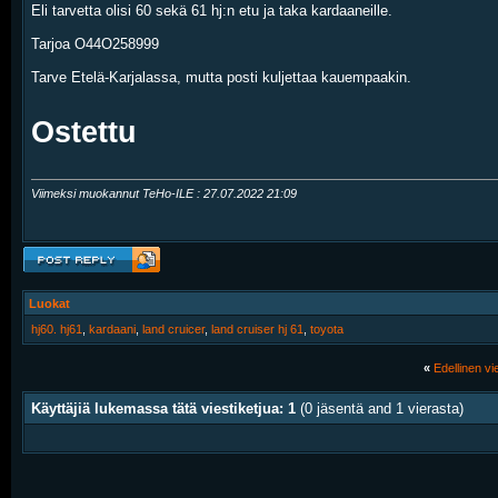
Eli tarvetta olisi 60 sekä 61 hj:n etu ja taka kardaaneille.
Tarjoa O44O258999
Tarve Etelä-Karjalassa, mutta posti kuljettaa kauempaakin.
Ostettu
Viimeksi muokannut TeHo-ILE : 27.07.2022
21:09
Luokat
hj60. hj61
,
kardaani
,
land cruicer
,
land cruiser hj 61
,
toyota
«
Edellinen vie
Käyttäjiä lukemassa tätä viestiketjua: 1
(0 jäsentä and 1 vierasta)