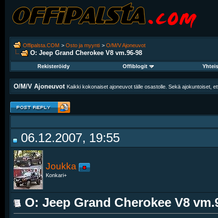
Offipalsta.COM
>
Osto ja myynti
>
O/M/V Ajoneuvot
O: Jeep Grand Cherokee V8 vm.96-98
Rekisteröidy
Offiblogit
Yhtei
O/M/V Ajoneuvot
Kaikki kokonaiset ajoneuvot tälle osastolle. Sekä ajokuntoiset,
06.12.2007, 19:55
Joukka
Konkari+
O: Jeep Grand Cherokee V8 vm.