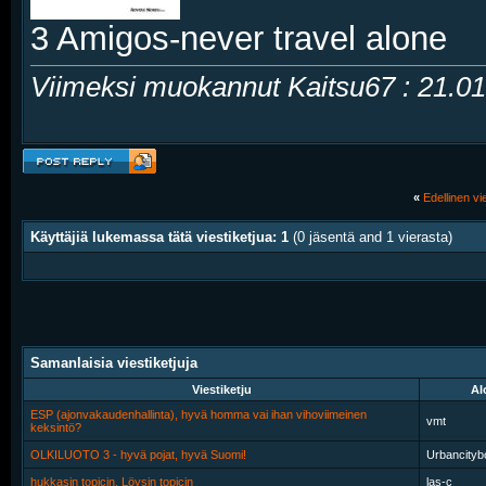
3 Amigos-never travel alone
Viimeksi muokannut Kaitsu67 : 21.0
«
Edellinen vie
Käyttäjiä lukemassa tätä viestiketjua: 1
(0 jäsentä and 1 vierasta)
Samanlaisia viestiketjuja
Viestiketju
Al
ESP (ajonvakaudenhallinta), hyvä homma vai ihan vihoviimeinen
vmt
keksintö?
OLKILUOTO 3 - hyvä pojat, hyvä Suomi!
Urbancityb
hukkasin topicin, Löysin topicin
las-c