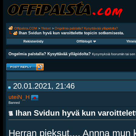
Offipalsta.COM
>
Yleiset
>
Ongelmia palstalla? Kysyttävää ylläpidolta?
Ihan Svidun hyvä kun varoittelette topicin sotkemisesta.
Rekisteröidy
Offiblogit
Yhtei
Ongelmia palstalla? Kysyttävää ylläpidolta?
Kysymyksiä foorumiin tai sen k
20.01.2021, 21:46
uteiN_H
Banned
Ihan Svidun hyvä kun varoittelet
Herran pieksut.... Annna mun k