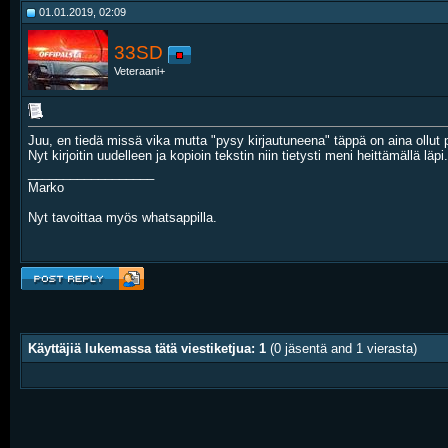
01.01.2019, 02:09
33SD
Veteraani+
Juu, en tiedä missä vika mutta "pysy kirjautuneena" täppä on aina ollut p
Nyt kirjoitin uudelleen ja kopioin tekstin niin tietysti meni heittämällä läpi.
__________________
Marko
Nyt tavoittaa myös whatsappilla.
Käyttäjiä lukemassa tätä viestiketjua: 1
(0 jäsentä and 1 vierasta)