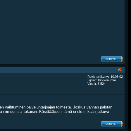
#
2
Rekisteröitynyt: 10.06.02
Sijainti: Kirkkonummi
Viestit: 6.524
teen vaihtuminen palveluntarjoajan toimesta. Joskus vanhan palstan
i niin sen sai takaisin. Käsittääkseni tämä ei ole mikään jatkuva