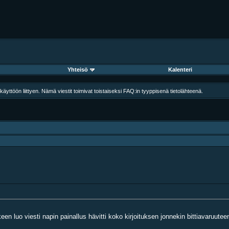
Yhteisö
Kalenteri
äyttöön liittyen. Nämä viestit toimivat toistaiseksi FAQ:in tyyppisenä tietolähteenä.
een luo viesti napin painallus hävitti koko kirjoituksen jonnekin bittiavaruutee