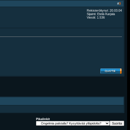
#
3
Rekisteröitynyt: 20.03.04
Sijainti: Etelä-Karjala
Viestit: 1.536
Pikalinkit