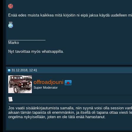
Enää edes muista kaikkea mitä kirjoitin ni eipä jaksa käydä uudelleen m
__________________
Marko
Nyt tavoittaa myös whatsappilla.
31.12.2018, 12:41
offroadjouni
Super Moderator
Jos vaatii sisäänkirjautumista samalla, niin syynä voisi olla session va
aikaan tämän tapaista oli enemmänkin, ja itsellä oli tapana ottaa viesti 
ongelma nykyisellään, joten en ole tätä enää harrastanut.