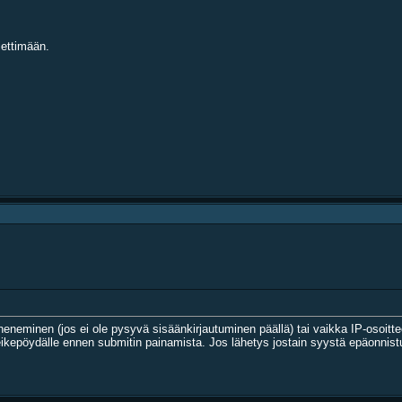
iettimään.
nheneminen (jos ei ole pysyvä sisäänkirjautuminen päällä) tai vaikka IP-osoit
leikepöydälle ennen submitin painamista. Jos lähetys jostain syystä epäonnistu