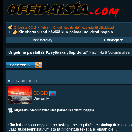
Offipalsta.COM
>
Yleiset
>
Ongelmia palstalla? Kysyttävää ylläpidolta?
Kirjoitettu viesti häviää kun painaa luo viesti nappia
Rekisteröidy
Offiblogit
Ongelmia palstalla? Kysyttävää ylläpidolta?
Kysymyksiä foorumiin tai sen k
31.12.2018, 01:27
33SD
Veteraani+
Kirjoitettu viesti häviää kun painaa luo viesti nappia
Olin laittamassa myynti-ilmoitusta ja melko pitkän tekstinkirjoituksen jälk
Vaati uudelleenkirjautumista ja kirjoitettua tekstiä ei enään ole...