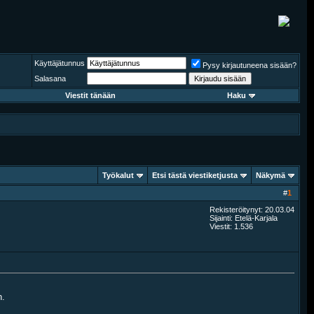
Käyttäjätunnus
Pysy kirjautuneena sisään?
Salasana
Viestit tänään
Haku
Työkalut
Etsi tästä viestiketjusta
Näkymä
#
1
Rekisteröitynyt: 20.03.04
Sijainti: Etelä-Karjala
Viestit: 1.536
n.