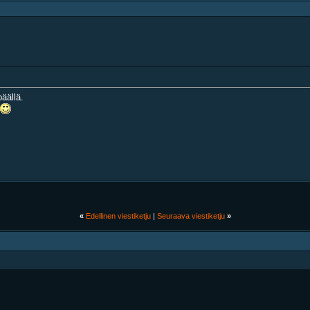
äällä.
«
Edellinen viestiketju
|
Seuraava viestiketju
»