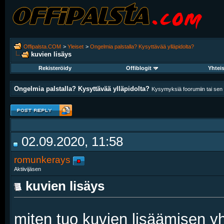
Offipalsta.COM
>
Yleiset
>
Ongelmia palstalla? Kysyttävää ylläpidolta?
kuvien lisäys
Rekisteröidy
Offiblogit
Yhtei
Ongelmia palstalla? Kysyttävää ylläpidolta?
Kysymyksiä foorumiin tai sen k
02.09.2020, 11:58
romunkerays
Aktiivijäsen
kuvien lisäys
miten tuo kuvien lisäämisen yh