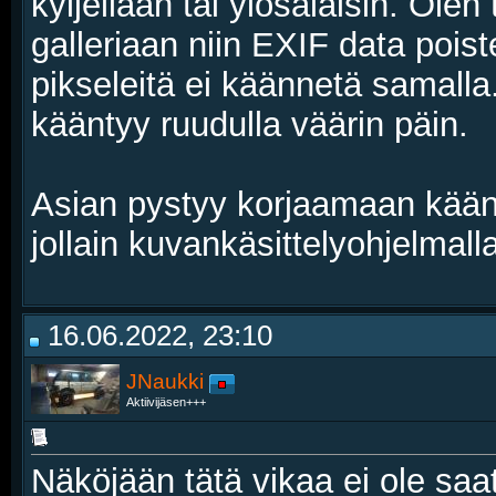
kyljellään tai ylösalaisin. Olen
galleriaan niin EXIF data pois
pikseleitä ei käännetä samalla
kääntyy ruudulla väärin päin.
Asian pystyy korjaamaan kääntä
jollain kuvankäsittelyohjelmall
16.06.2022, 23:10
JNaukki
Aktiivijäsen+++
Näköjään tätä vikaa ei ole saa