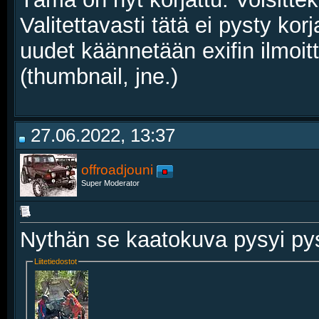
Valitettavasti tätä ei pysty kor
uudet käännetään exifin ilmo
(thumbnail, jne.)
27.06.2022, 13:37
offroadjouni
Super Moderator
Nythän se kaatokuva pysyi pyst
Liitetiedostot