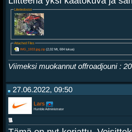
Liitteenä yksi kaatokuva ja sa
Liitetiedostot
Attached Files
IMG_1933.jpg.zip‎
(2,02 Mt, 684 lukua)
Viimeksi muokannut offroadjouni : 2
27.06.2022, 09:50
Lars
Humble Administrator
Tämä on nyt korjattu. Voisitte