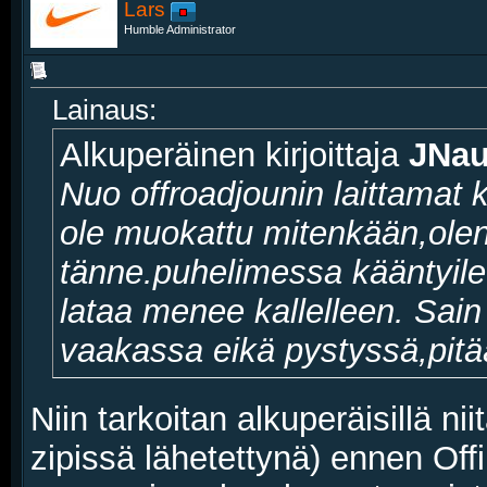
Lars
Humble Administrator
Lainaus:
Alkuperäinen kirjoittaja
JNau
Nuo offroadjounin laittamat ku
ole muokattu mitenkään,olen 
tänne.puhelimessa kääntyile
lataa menee kallelleen. Sai
vaakassa eikä pystyssä,pitää
Niin tarkoitan alkuperäisillä ni
zipissä lähetettynä) ennen Off