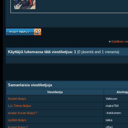
«
Edellinen vie
Käyttäjiä lukemassa tätä viestiketjua: 1
(0 jäsentä and 1 vierasta)
Samanlaisia viestiketjuja
Viestiketju
Aloittaj
Kuvien lisäys
Valtsuuv
Lj:n Tehon lisäys
make764
avatar kuvan lisäys?
-kekkonen-
syötön lisäys
taika
kuvien lisäys?
offari