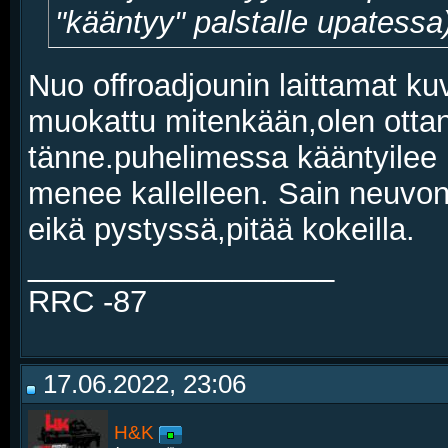
"kääntyy" palstalle upatessa
Nuo offroadjounin laittamat kuva
muokattu mitenkään,olen ottanu
tänne.puhelimessa kääntyilee 
menee kallelleen. Sain neuvo
eikä pystyssä,pitää kokeilla.
__________________
RRC -87
17.06.2022, 23:06
H&K