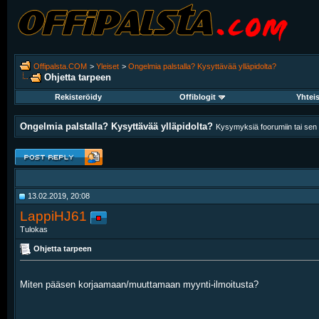
Offipalsta.COM
>
Yleiset
>
Ongelmia palstalla? Kysyttävää ylläpidolta?
Ohjetta tarpeen
Rekisteröidy
Offiblogit
Yhtei
Ongelmia palstalla? Kysyttävää ylläpidolta?
Kysymyksiä foorumiin tai sen k
13.02.2019, 20:08
LappiHJ61
Tulokas
Ohjetta tarpeen
Miten pääsen korjaamaan/muuttamaan myynti-ilmoitusta?