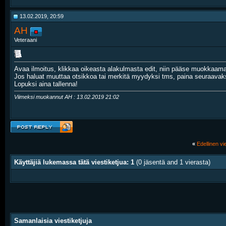
13.02.2019, 20:59
AH
Veteraani
Avaa ilmoitus, klikkaa oikeasta alakulmasta edit, niin pääse muokkaama
Jos haluat muuttaa otsikkoa tai merkitä myydyksi tms, paina seuraavaksi
Lopuksi aina tallenna!
Viimeksi muokannut AH : 13.02.2019
21:02
«
Edellinen vie
Käyttäjiä lukemassa tätä viestiketjua: 1
(0 jäsentä and 1 vierasta)
Samanlaisia viestiketjuja