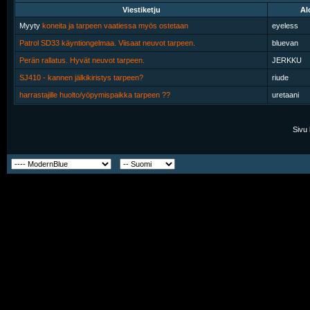
Viestiketju
Al
Myyty
koneita ja tarpeen vaatiessa myös ostetaan
eyeless
Patrol SD33 käyntiongelmaa. Viisaat neuvot tarpeen.
bluevan
Perän rallatus. Hyvät neuvot tarpeen.
JERKKU
SJ410 - kannen jälkikiristys tarpeen?
riude
harrastajille huolto/yöpymispaikka tarpeen ??
uretaani
Sivu 