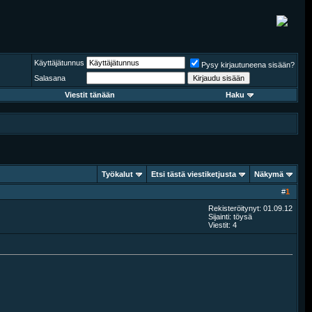
Käyttäjätunnus
Pysy kirjautuneena sisään?
Salasana
Viestit tänään
Haku
Työkalut
Etsi tästä viestiketjusta
Näkymä
#
1
Rekisteröitynyt: 01.09.12
Sijainti: töysä
Viestit: 4