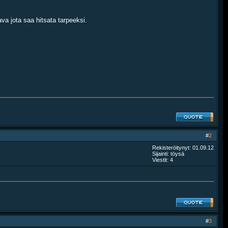
ava jota saa hitsata tarpeeksi.
#
2
Rekisteröitynyt: 01.09.12
Sijainti: töysä
Viestit: 4
#
3