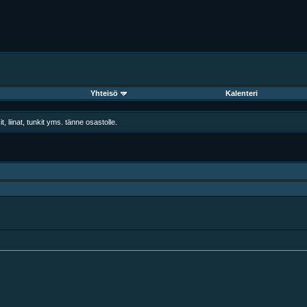
Yhteisö
Kalenteri
, liinat, tunkit yms. tänne osastolle.