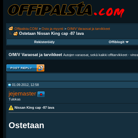
Offipalsta.COM
>
Osto ja myynti
>
O/M/V Varaosat ja tarvikkeet
Ostetaan
Nissan King cap -87 lava
Rekisteröidy
Offiblogit
O/M/V Varaosat ja tarvikkeet
Autojen varaosat, sekä kaikki offitarvikkeet - vinssit
01.09.2012, 12:58
jejemaster
Tulokas
Nissan King cap -87 lava
Ostetaan