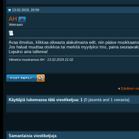
13.02.2019, 20:59
AH
Veteraani
Avaa ilmoitus, klikkaa oikeasta alakulmasta edit, niin pääse muokkaama
Jos haluat muuttaa otsikkoa tai merkitä myydyksi tms, paina seuraavaksi
Lopuksi aina tallenna!
Viimeksi muokannut AH : 13.02.2019
21:02
«
Edellinen vie
Käyttäjiä lukemassa tätä viestiketjua: 1
(0 jäsentä and 1 vierasta)
Samanlaisia viestiketjuja