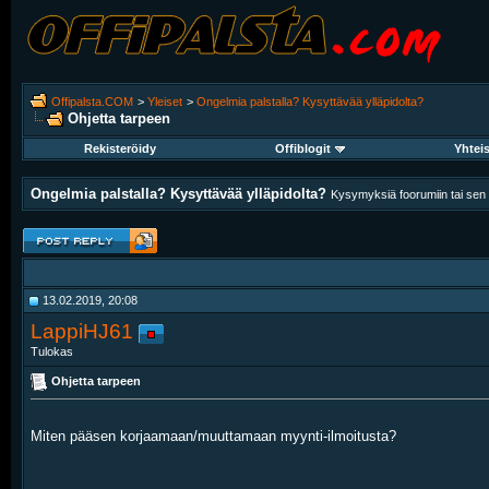
Offipalsta.COM
>
Yleiset
>
Ongelmia palstalla? Kysyttävää ylläpidolta?
Ohjetta tarpeen
Rekisteröidy
Offiblogit
Yhtei
Ongelmia palstalla? Kysyttävää ylläpidolta?
Kysymyksiä foorumiin tai sen k
13.02.2019, 20:08
LappiHJ61
Tulokas
Ohjetta tarpeen
Miten pääsen korjaamaan/muuttamaan myynti-ilmoitusta?