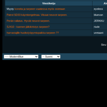
Viestiketju
Al
Myyty
koneita ja tarpeen vaatiessa myös ostetaan
eyeless
Patrol SD33 käyntiongelmaa. Viisaat neuvot tarpeen.
bluevan
Perän rallatus. Hyvät neuvot tarpeen.
JERKKU
SJ410 - kannen jälkikiristys tarpeen?
riude
harrastajille huolto/yöpymispaikka tarpeen ??
uretaani
Sivu 